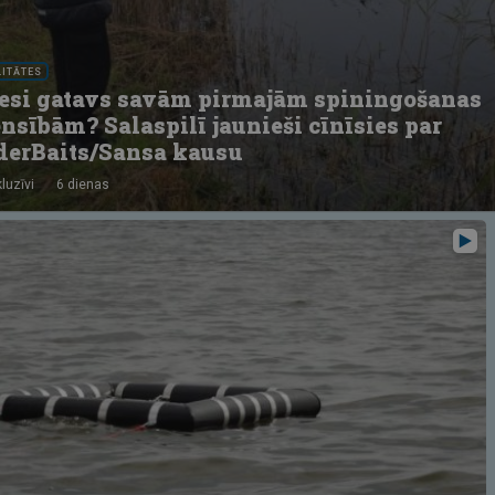
LITĀTES
 esi gatavs savām pirmajām spiningošanas
nsībām? Salaspilī jaunieši cīnīsies par
derBaits/Sansa kausu
luzīvi
6 dienas