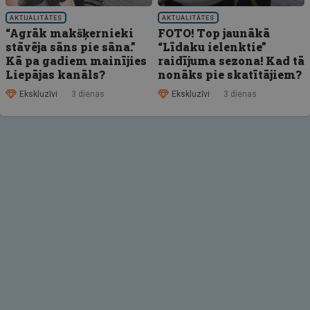
AKTUALITĀTES
AKTUALITĀTES
“Agrāk makšķernieki
FOTO! Top jaunākā
stāvēja sāns pie sāna.”
“Līdaku ielenktie”
Kā pa gadiem mainījies
raidījuma sezona! Kad tā
Liepājas kanāls?
nonāks pie skatītājiem?
Ekskluzīvi
3 dienas
Ekskluzīvi
3 dienas