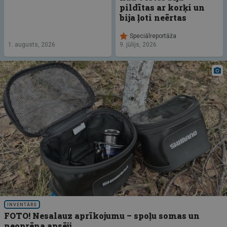
pildītas ar korķi un
bija ļoti neērtas
Speciālreportāža
1. augusts, 2026
9. jūlijs, 2026
INVENTĀRS
FOTO! Nesalauz aprīkojumu – spoļu somas un
neoprēna apsēji