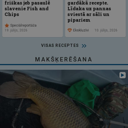
friškas jeb pasaulē
gardākā recepte.
slavenie Fish and
Līdaka uz pannas
Chips
sviestā ar sāli un
pipariem
Speciālreportāža
Ekskluzīvi
10. jūlijs, 2026
19. jūlijs, 2026
VISAS RECEPTES
MAKŠĶERĒŠANA