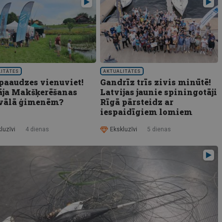
LITĀTES
AKTUALITĀTES
 paaudzes vienuviet!
Gandrīz trīs zivis minūtē!
āja Makšķerēšanas
Latvijas jaunie spiningotāji
ivālā ģimenēm?
Rīgā pārsteidz ar
iespaidīgiem lomiem
luzīvi
4 dienas
Ekskluzīvi
5 dienas