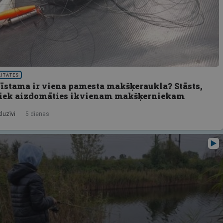
LITĀTES
bīstama ir viena pamesta makšķeraukla? Stāsts,
liek aizdomāties ikvienam makšķerniekam
luzīvi
5 dienas