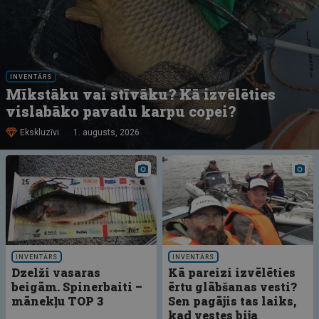
INVENTĀRS
Mīkstāku vai stīvāku? Kā izvēlēties
vislabāko pavadu karpu copei?
Ekskluzīvi
1. augusts, 2026
INVENTĀRS
INVENTĀRS
Dzelži vasaras
Kā pareizi izvēlēties
beigām. Spinerbaiti –
ērtu glābšanas vesti?
mānekļu TOP 3
Sen pagājis tas laiks,
kad vestes bija