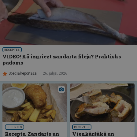
RECEPTES
VIDEO! Kā izgriezt zandarta fileju? Praktisks
padoms
Speciālreportāža
26. jūlijs, 2026
RECEPTES
RECEPTES
Recepte. Zandarts un
Vienkāršākā un