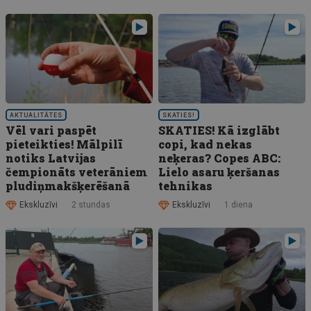
AKTUALITĀTES
SKATIES!
Vēl vari paspēt
SKATIES! Kā izglābt
pieteikties! Mālpilī
copi, kad nekas
notiks Latvijas
neķeras? Copes ABC:
čempionāts veterāniem
Lielo asaru ķeršanas
pludiņmakšķerēšanā
tehnikas
Ekskluzīvi
2 stundas
Ekskluzīvi
1 diena