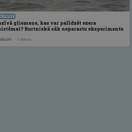
ALITĀTES
zīvā gliemene, kas var palīdzēt ezera
sistēmai? Burtniekā sāk neparastu eksperimentu
skluzīvi
6 dienas