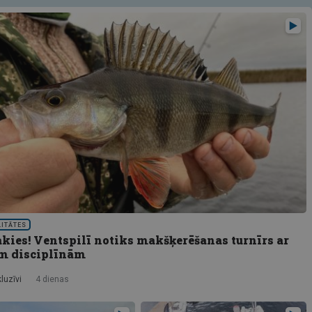
LITĀTES
akies! Ventspilī notiks makšķerēšanas turnīrs ar
m disciplīnām
luzīvi
4 dienas