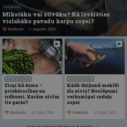
INVENTĀRS
Mīkstāku vai stīvāku? Kā izvēlēties
vislabāko pavadu karpu copei?
Ekskluzīvi
1. augusts, 2026
MAKŠĶERĒŠANA
MAKŠĶERĒŠANA
Zirņi kā ēsma –
Kādā dziļumā meklēt
priekšrocības un
šīs zivis? Noslēpumi
trūkumi. Kurām zivīm
veiksmīgai ruduļu
tie garšo?
copei
Ekskluzīvi
25. jūlijs, 2026
Ekskluzīvi
25. jūlijs, 2026