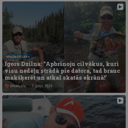
MAKŠĶERĒŠANA
Igors Dzilna: “Apbrīnoju cilvēkus, kuri
visu nedēļu strādā pie datora, tad brauc
makšķerēt un atkal skatās ekrānā!’
Ekskluzīvi
7. jūlijs, 2026