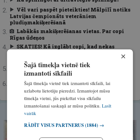
Vēl vari paspēt pieteikties! Mālpilī notiks
Latvijas čempionāts veterāniem
pludiņmakšķerēšanā
Labākās makšķerēšanas vietas. Par copi
Rīgas ūdeņos
SKATIES! Kā izglābt copi, kad nekas
neķeras? Copes ABC: Lielo asaru ķeršanas
×
tehnikas
Šajā tīmekļa vietnē tiek
FOTO un VIDEO! Kāds ir visvienkāršākais
izmantoti sīkfaili
veids, kā pagatavot zuti? Piecas sastāvdaļas
Interaktīvā karte! Vietas, kurās iespējams
Šajā tīmekļa vietnē tiek izmantoti sīkfaili, lai
ielaist laivu
uzlabotu lietotāju pieredzi. Izmantojot mūsu
tīmekļa vietni, jūs piekrītat visu sīkfailu
izmantošanai saskaņā ar mūsu politiku.
Lasīt
PODKĀSTI UN VIDEO BLOGI
vairāk
RĀDĪT VISUS PARTNERUS
(1884) →