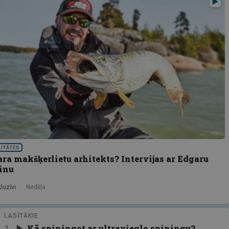
LITĀTES
ra makšķerlietu arhitekts? Intervijas ar Edgaru
inu
luzīvi
Nedēļa
LASĪTĀKIE
Kā spiningot ar ultravieglo spiningu?