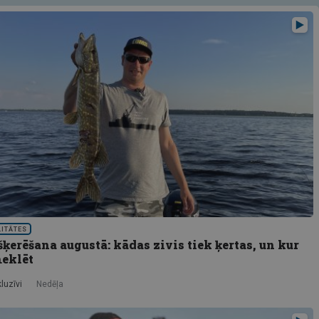
LITĀTES
erēšana augustā: kādas zivis tiek ķertas, un kur
meklēt
luzīvi
Nedēļa