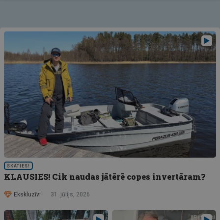
SKATIES!
KLAUSIES! Cik naudas jātērē copes invertāram?
Ekskluzīvi
31. jūlijs, 2026