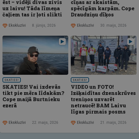
ēst – vidēji divas zivis
cīņas ar skaistām,
uz laivu! Tāda līmeņa
spēcīgām karpām. Cope
čaļiem tas ir ļoti slikti
Draudziņu dīķos
Ekskluzīvi
8. jūnijs, 2026
Ekskluzīvi
30. maijs, 2026
SKATIES!
SKATIES!
SKATIES! Vai izdevās
VIDEO un FOTO!
tikt pie mēra līdakām?
Izšķaidītas dzenskrūves
Cope maijā Burtnieku
treniņos uzvarēt
ezerā
netraucē! BAM Laivu
līgas pirmais posms
Ekskluzīvi
22. maijs, 2026
Ekskluzīvi
21. maijs, 2026