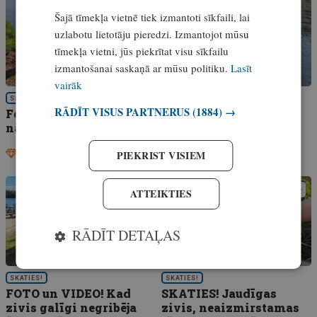
Šajā tīmekļa vietnē tiek izmantoti sīkfaili, lai
uzlabotu lietotāju pieredzi. Izmantojot mūsu
tīmekļa vietni, jūs piekrītat visu sīkfailu
izmantošanai saskaņā ar mūsu politiku.
Lasīt
vairāk
SKATIES!
RĀDĪT VISUS PARTNERUS
(1884) →
Fototunelis zivīm! Kā Salacas upē uzskaita uz
nārstu migrējošos lašus un taimiņus?
PIEKRIST VISIEM
Ekskluzīvi
30. jūnijs, 2026
ATTEIKTIES
RĀDĪT DETAĻAS
SKATIES!
SKATIES!
FOTO un VIDEO! Kad
SKATIES! Jaudīgas
zivis galīgi negribēja
zivis, neaizmirstamas