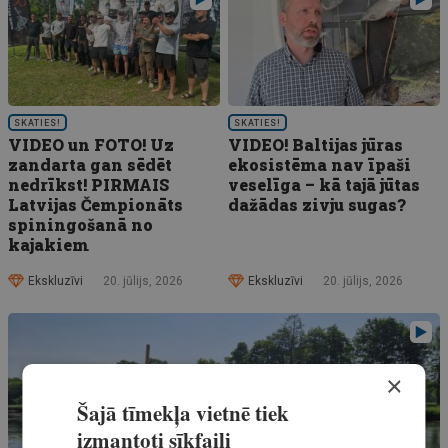
SKATIES!
SKATIES!
VIDEO un FOTO! Uz
VIDEO! Baltijas jūras
zandarta gan sēdēt
ekosistēma nav īpaši
nedrīkst! PIRMAIS
veselīga – kā tajā jūtas
Latvijas Čempionāts
dažādas zivju sugas?
spiningošanā no
kajakiem
Ekskluzīvi
20. jūlijs, 2026
Ekskluzīvi
20. jūlijs, 2026
×
Šajā tīmekļa vietnē tiek
izmantoti sīkfaili