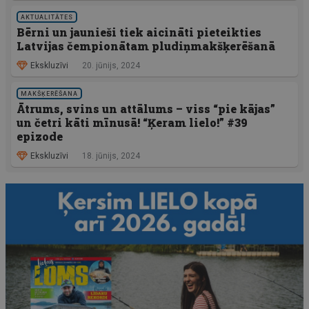
AKTUALITĀTES
Bērni un jaunieši tiek aicināti pieteikties
Latvijas čempionātam pludiņmakšķerēšanā
Ekskluzīvi
20. jūnijs, 2024
MAKŠĶERĒŠANA
Ātrums, svins un attālums – viss “pie kājas”
un četri kāti mīnusā! “Ķeram lielo!” #39
epizode
Ekskluzīvi
18. jūnijs, 2024