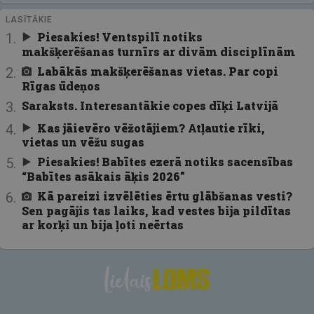
LASĪTĀKIE
Piesakies! Ventspilī notiks
makšķerēšanas turnīrs ar divām disciplīnām
Labākās makšķerēšanas vietas. Par copi
Rīgas ūdeņos
Saraksts. Interesantākie copes dīķi Latvijā
Kas jāievēro vēžotājiem? Atļautie rīki,
vietas un vēžu sugas
Piesakies! Babītes ezerā notiks sacensības
“Babītes asākais āķis 2026”
Kā pareizi izvēlēties ērtu glābšanas vesti?
Sen pagājis tas laiks, kad vestes bija pildītas
ar korķi un bija ļoti neērtas