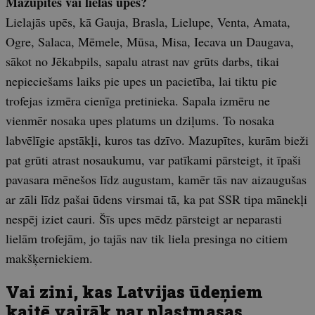
Mazupītes vai lielās upes?
Lielajās upēs, kā Gauja, Brasla, Lielupe, Venta, Amata,
Ogre, Salaca, Mēmele, Mūsa, Misa, Iecava un Daugava,
sākot no Jēkabpils, sapalu atrast nav grūts darbs, tikai
nepieciešams laiks pie upes un pacietība, lai tiktu pie
trofejas izmēra cienīga pretinieka. Sapala izmēru ne
vienmēr nosaka upes platums un dziļums. To nosaka
labvēlīgie apstākļi, kuros tas dzīvo. Mazupītes, kurām bieži
pat grūti atrast nosaukumu, var patīkami pārsteigt, it īpaši
pavasara mēnešos līdz augustam, kamēr tās nav aizaugušas
ar zāli līdz pašai ūdens virsmai tā, ka pat SSR tipa mānekļi
nespēj iziet cauri. Šīs upes mēdz pārsteigt ar neparasti
lielām trofejām, jo tajās nav tik liela presinga no citiem
makšķerniekiem.
Vai zini, kas Latvijas ūdeņiem
kaitē vairāk par plastmasas