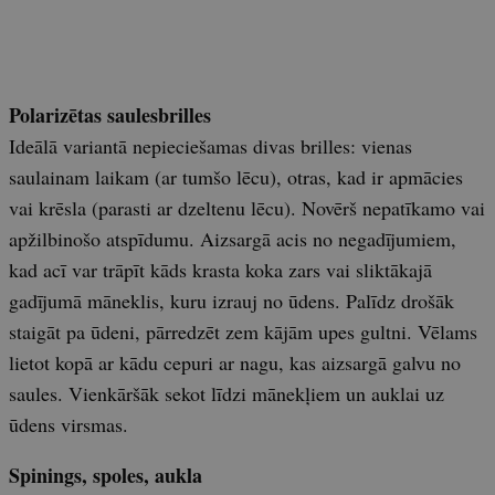
Polarizētas saulesbrilles
Ideālā variantā nepieciešamas divas brilles: vienas
saulainam laikam (ar tumšo lēcu), otras, kad ir apmācies
vai krēsla (parasti ar dzeltenu lēcu). Novērš nepatīkamo vai
apžilbinošo atspīdumu. Aizsargā acis no negadījumiem,
kad acī var trāpīt kāds krasta koka zars vai sliktākajā
gadījumā māneklis, kuru izrauj no ūdens. Palīdz drošāk
staigāt pa ūdeni, pārredzēt zem kājām upes gultni. Vēlams
lietot kopā ar kādu cepuri ar nagu, kas aizsargā galvu no
saules. Vienkāršāk sekot līdzi mānekļiem un auklai uz
ūdens virsmas.
Spinings, spoles, aukla