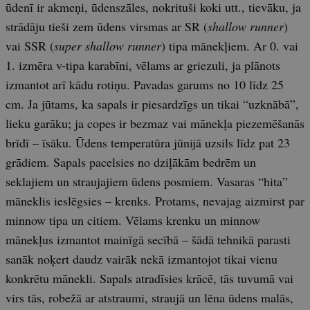
ūdenī ir akmeņi, ūdenszāles, nokrituši koki utt., tievāku, ja
strādāju tieši zem ūdens virsmas ar SR (
shallow runner
)
vai SSR (
super shallow runner
) tipa mānekļiem. Ar 0. vai
1. izmēra v-tipa karabīni, vēlams ar griezuli, ja plānots
izmantot arī kādu rotiņu. Pavadas garums no 10 līdz 25
cm. Ja jūtams, ka sapals ir piesardzīgs un tikai “uzknābā”,
lieku garāku; ja copes ir bezmaz vai mānekļa piezemēšanās
brīdī – īsāku. Ūdens temperatūra jūnijā uzsils līdz pat 23
grādiem. Sapals pacelsies no dziļākām bedrēm un
seklajiem un straujajiem ūdens posmiem. Vasaras “hita”
māneklis ieslēgsies – krenks. Protams, nevajag aizmirst par
minnow tipa un citiem. Vēlams krenku un minnow
mānekļus izmantot mainīgā secībā – šādā tehnikā parasti
sanāk noķert daudz vairāk nekā izmantojot tikai vienu
konkrētu mānekli. Sapals atradīsies krācē, tās tuvumā vai
virs tās, robežā ar atstraumi, straujā un lēna ūdens malās,