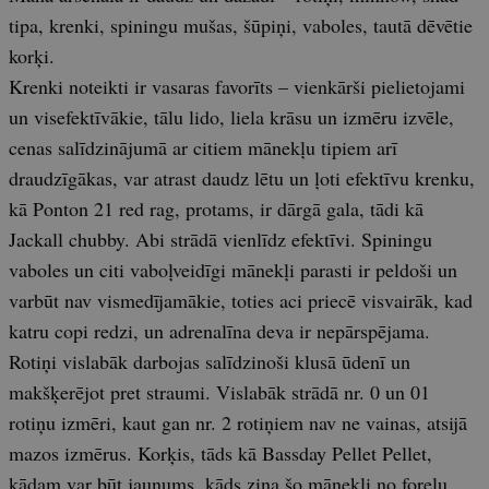
tipa, krenki, spiningu mušas, šūpiņi, vaboles, tautā dēvētie
korķi.
Krenki noteikti ir vasaras favorīts – vienkārši pielietojami
un visefektīvākie, tālu lido, liela krāsu un izmēru izvēle,
cenas salīdzinājumā ar citiem mānekļu tipiem arī
draudzīgākas, var atrast daudz lētu un ļoti efektīvu krenku,
kā Ponton 21 red rag, protams, ir dārgā gala, tādi kā
Jackall chubby. Abi strādā vienlīdz efektīvi. Spiningu
vaboles un citi vaboļveidīgi mānekļi parasti ir peldoši un
varbūt nav vismedījamākie, toties aci priecē visvairāk, kad
katru copi redzi, un adrenalīna deva ir nepārspējama.
Rotiņi vislabāk darbojas salīdzinoši klusā ūdenī un
makšķerējot pret straumi. Vislabāk strādā nr. 0 un 01
rotiņu izmēri, kaut gan nr. 2 rotiņiem nav ne vainas, atsijā
mazos izmērus. Korķis, tāds kā Bassday Pellet Pellet,
kādam var būt jaunums, kāds zina šo mānekli no foreļu