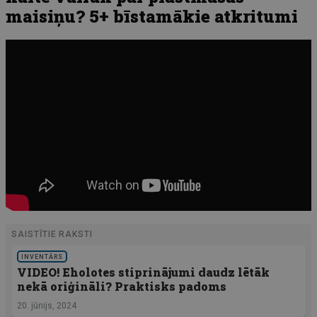
maisiņu? 5+ bīstamākie atkritumi
SAISTĪTIE RAKSTI
INVENTĀRS
VIDEO! Eholotes stiprinājumi daudz lētāk
nekā oriģināli? Praktisks padoms
20. jūnijs, 2024