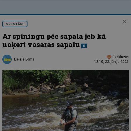
INVENTĀRS
Ar spiningu pēc sapala jeb kā
noķert vasaras sapalu
0
Ekskluzīvi
Lielais Loms
12:10, 22. jūnijs 2026