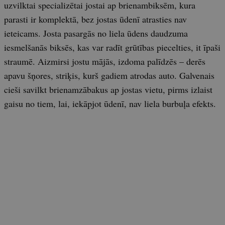
uzvilktai specializētai jostai ap brienambiksēm, kura
parasti ir komplektā, bez jostas ūdenī atrasties nav
ieteicams. Josta pasargās no liela ūdens daudzuma
iesmelšanās biksēs, kas var radīt grūtības piecelties, it īpaši
straumē. Aizmirsi jostu mājās, izdoma palīdzēs – derēs
apavu šņores, striķis, kurš gadiem atrodas auto. Galvenais
cieši savilkt brienamzābakus ap jostas vietu, pirms izlaist
gaisu no tiem, lai, iekāpjot ūdenī, nav liela burbuļa efekts.