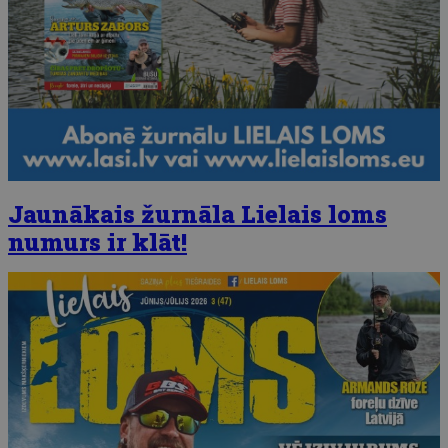
Jaunākais žurnāla Lielais loms
numurs ir klāt!