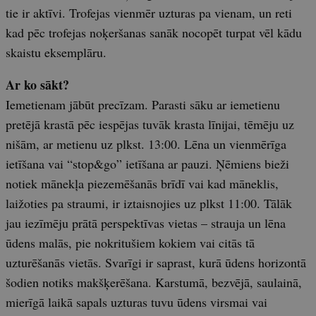
tie ir aktīvi. Trofejas vienmēr uzturas pa vienam, un reti
kad pēc trofejas noķeršanas sanāk nocopēt turpat vēl kādu
skaistu eksemplāru.
Ar ko sākt?
Iemetienam jābūt precīzam. Parasti sāku ar iemetienu
pretējā krastā pēc iespējas tuvāk krasta līnijai, tēmēju uz
nišām, ar metienu uz plkst. 13:00. Lēna un vienmērīga
ietīšana vai “stop&go” ietīšana ar pauzi. Ņēmiens bieži
notiek mānekļa piezemēšanās brīdī vai kad māneklis,
laižoties pa straumi, ir iztaisnojies uz plkst 11:00. Tālāk
jau iezīmēju prātā perspektīvas vietas – strauja un lēna
ūdens malās, pie nokritušiem kokiem vai citās tā
uzturēšanās vietās. Svarīgi ir saprast, kurā ūdens horizontā
šodien notiks makšķerēšana. Karstumā, bezvējā, saulainā,
mierīgā laikā sapals uzturas tuvu ūdens virsmai vai