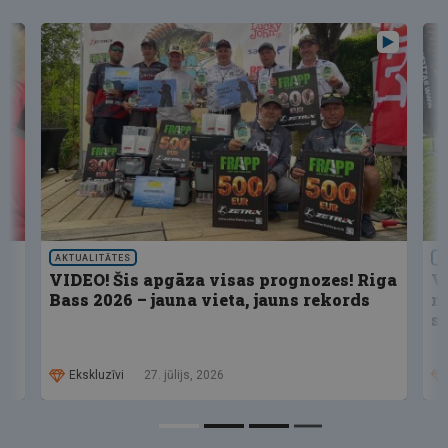
AKTUALITĀTES
S
VIDEO! Šis apgāza visas prognozes! Riga
V
Bass 2026 – jauna vieta, jauns rekords
n
s
Ekskluzīvi
27. jūlijs, 2026