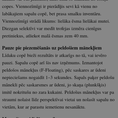
copes. Viennozīmīgi ir pierādījis sevi kā vienu no
labākajiem sapalu copē, bet prasa smalku inventāru.
Viennozīmīgi strādā likums: lielāka ēsma lielākai mutei.
Diezgan selektīvi var medīt trofejas izmēra cienīgus
pretiniekus, atliekot malā ēsmas zem 40 mm.
Pauze pie piezemēšanās uz peldošiem mānekļiem
Līdaku copē bieži rezultāts ir atkarīgs no tā, vai ievēro
pauzi. Sapalu copē arī šis nav izņēmums. Izmantojot
peldošos mānekļus (F-Floating), pēc saskares ar ūdeni
nepieciešams nogaidīt 1–3 sekundes. Sapals paķer peldošu
mānekli pēc saskarsmes ar ūdeni, jo skaņa (plunkšķis)
imitē nokritušu no zara kukaini. Peldošus mānekļus var pa
straumi nolaist līdz perspektīvai vietai un nolasīt sapalu no
vietām, kur ar parastu iemetienu nesanāktu.