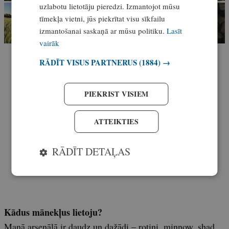
uzlabotu lietotāju pieredzi. Izmantojot mūsu
tīmekļa vietni, jūs piekrītat visu sīkfailu
izmantošanai saskaņā ar mūsu politiku.
Lasīt
vairāk
RĀDĪT VISUS PARTNERUS
(1884) →
PIEKRIST VISIEM
ATTEIKTIES
RĀDĪT DETAĻAS
Kādus mānekļus lietoju?
Manā arsenālā ir daudz un dažādi – rotiņi, minnow, shad