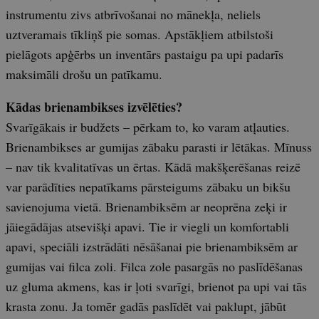
instrumentu zivs atbrīvošanai no mānekļa, neliels
uztveramais tīkliņš pie somas. Apstākļiem atbilstoši
pielāgots apģērbs un inventārs pastaigu pa upi padarīs
maksimāli drošu un patīkamu.
Kādas brienambikses izvēlēties?
Svarīgākais ir budžets – pērkam to, ko varam atļauties.
Brienambikses ar gumijas zābaku parasti ir lētākas. Mīnuss
– nav tik kvalitatīvas un ērtas. Kādā makšķerēšanas reizē
var parādīties nepatīkams pārsteigums zābaku un bikšu
savienojuma vietā. Brienambiksēm ar neoprēna zeķi ir
jāiegādājas atsevišķi apavi. Tie ir viegli un komfortabli
apavi, speciāli izstrādāti nēsāšanai pie brienambiksēm ar
gumijas vai filca zoli. Filca zole pasargās no paslīdēšanas
uz gluma akmens, kas ir ļoti svarīgi, brienot pa upi vai tās
krasta zonu. Ja tomēr gadās paslīdēt vai paklupt, jābūt