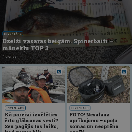
INVENTĀRS
Dzelži vasaras beigām. Spinerbaiti –
mānekļu TOP 3
4 dienas
INVENTĀRS
INVENTĀRS
Kā pareizi izvēlēties
FOTO! Nesalauz
ērtu glābšanas vesti?
aprīkojumu – spoļu
Sen pagājis tas laiks,
somas un neoprēna