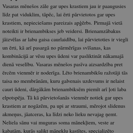
Vasaras mēnešos zāle gar upes krastiem jau ir paaugusies
līdz pat viduklim, tāpēc, lai ērti pārvietotos gar upes
krastiem, nepieciešams pareizais apģērbs. Pirmajā vietā
noteikti ir brienambikses jeb veidersi. Brienamzābakus
jāizvēlas ar labu gaisa caurlaidību, lai pārvietoties ir viegli
un ērti, kā arī pasargā no pārmērīgas svīšanas, kas
kombinācijā ar vēsu upes ūdeni var pasliktināt nākamajā
dienā veselību. Vasaras mēnešos pasīva aizsardzība pret
ērcēm vienmēr ir noderīga. Lēto brienambikšu ražotāji tās
taisa no membrānām, kuru galvenais uzdevums ir nelaist
cauri ūdeni, dārgākām brienambiksēm piemīt arī ļoti laba
elpotspēja. Tā kā pārvietošanās vienmēr notiek gar upes
krastiem ar nogāzēm, pa upi ar straumi, mērojot slidenus
akmeņus, jāatceras, ka līdzi neko lieku nevajag ņemt.
Neliela sānu vai muguras soma mānekļiem, veste ar
kabatām, kurās salikt mānekļu kastītes, specializēto