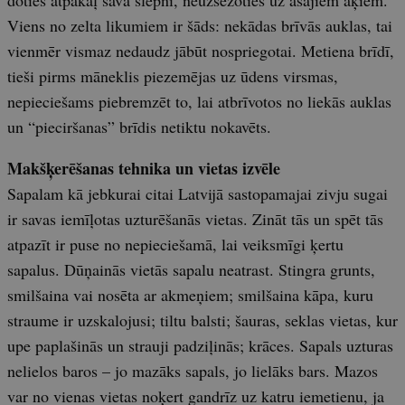
Viens no zelta likumiem ir šāds: nekādas brīvās auklas, tai
vienmēr vismaz nedaudz jābūt nospriegotai. Metiena brīdī,
tieši pirms māneklis piezemējas uz ūdens virsmas,
nepieciešams piebremzēt to, lai atbrīvotos no liekās auklas
un “pieciršanas” brīdis netiktu nokavēts.
Makšķerēšanas tehnika un vietas izvēle
Sapalam kā jebkurai citai Latvijā sastopamajai zivju sugai
ir savas iemīļotas uzturēšanās vietas. Zināt tās un spēt tās
atpazīt ir puse no nepieciešamā, lai veiksmīgi ķertu
sapalus. Dūņainās vietās sapalu neatrast. Stingra grunts,
smilšaina vai nosēta ar akmeņiem; smilšaina kāpa, kuru
straume ir uzskalojusi; tiltu balsti; šauras, seklas vietas, kur
upe paplašinās un strauji padziļinās; krāces. Sapals uzturas
nelielos baros – jo mazāks sapals, jo lielāks bars. Mazos
var no vienas vietas noķert gandrīz uz katru iemetienu, ja