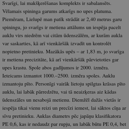
Svarīgi, lai makšķerēšanas komplekts ir sabalansēts.
Vēlamais spininga garums atkarīgs no upes platuma.
Piemēram, Lielupē man patīk strādāt ar 2,40 metrus garu
spiningu, jo svarīgs ir metiena attālums un iespēja pacelt
auklu virs niedrēm vai citām ūdenszālēm, ar kurām aukla
var saskarties, kā arī vienkāršāk izvadīt un kontrolēt
nopietno pretinieku. Mazākās upēs – ar 1,83 m, jo svarīga
ir metiena precizitāte, kā arī vienkāršāk pārvietoties gar
upes krastu. Spole abos gadījumos ir 2000. izmēra.
Ieteicams izmantot 1000.–2500. izmēra spoles. Auklu
izmantoju pīto. Personīgi vairāk lietoju spilgtas krāsas pīto
auklu, lai labāk pārredzētu, vai tā neaizķeras aiz kādas
ūdenszāles un nesabojā metienu. Diemžēl dažās vietās ir
iespēja tikai vienu reizi un precīzi iemest, lai sāktos cīņa ar
sīvu pretinieku. Auklas diametrs pēc japāņu klasifikatora
PE 0,6, kas ir nedaudz par rupju, un labāk būtu PE 0,4, bet