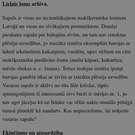
Lielais loms
arhīva.
Sapals ir viens no iecienītākajiem makšķernieku lomiem
Latvijā un viens no sīvākajiem pretiniekiem. Daudzi
pieskaita sapalu pie baltajām zivīm, un tam nav izteiktas
plēsēja uzvedības, jo mazāka izmēra eksemplāri barojas ar
ūdenī iekritušiem kukaiņiem, vardēm, upes vēžiem un citu
makšķernieku piedāvāto ēsmu (mušu kāpuri, kukurūza,
mēslu sliekas u. c. ēsmas). Toties trofejas izmēra īpatņi
barojas gandrīz tikai ar zivīm ar izteikta plēsēja uzvedību.
Vasaras sapals ir aktīvs no rīta līdz krēslai, tāpēc
spiningotājiem šī interesantā zivs bieži ir mērķis nr. 1, jo
nav agri jāceļas kā uz līdaku vai vēlās nakts stundās pilnīgā
tumsā jāmeklē kā zandarts. Kas nepieciešams, lai noķertu
vasaras sapalu?
Ekipējums un aizsardzība