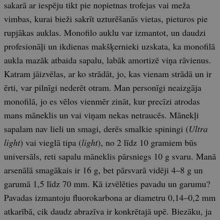
sakarā ar iespēju tikt pie nopietnas trofejas vai meža
vimbas, kurai bieži sakrīt uzturēšanās vietas, pieturos pie
rupjākas auklas. Monofilo auklu var izmantot, un daudzi
profesionāļi un ikdienas makšķernieki uzskata, ka monofilā
aukla mazāk atbaida sapalu, labāk amortizē viņa rāvienus.
Katram jāizvēlas, ar ko strādāt, jo, kas vienam strādā un ir
ērti, var pilnīgi nederēt otram. Man personīgi neaizgāja
monofilā, jo es vēlos vienmēr zināt, kur precīzi atrodas
mans māneklis un vai viņam nekas netraucēs. Mānekļi
sapalam nav lieli un smagi, derēs smalkie spiningi (
Ultra
light
) vai vieglā tipa (
light
), no 2 līdz 10 gramiem būs
universāls, reti sapalu māneklis pārsniegs 10 g svaru. Manā
arsenālā smagākais ir 16 g, bet pārsvarā vidēji 4–8 g un
garumā 1,5 līdz 70 mm. Kā izvēlēties pavadu un garumu?
Pavadas izmantoju fluorokarbona ar diametru 0,14–0,2 mm
atkarībā, cik daudz abrazīva ir konkrētajā upē. Biezāku, ja