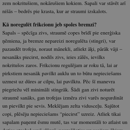
zem nokritušiem, nokārušiem kokiem. Sapali var stāvēt arī
nišās – bedrēs pie krasta, kur ar straumi izskalots.
Kā noregulēt frikcionu jeb spoles bremzi?
Sapals – spēcīga zivs, straumē copes brīdī pie enerģiska
ņēmiena, ja bremze nepareizi noregulēta (stingri), var
pazaudēt trofeju, noraut mānekli, atliekt āķi, pārāk vāji –
nesanāks piecirst, nodils zivs, ieies zālēs, ievilks
nokritušos zaros. Frikcionu regulējam ar roku tā, lai ar
pirkstiem nesanāk pavilkt auklu un to būtu nepieciešams
uzmest uz dūres ar cilpu, lai pavilktu. Pēc šī manevra
piegriežu vēl minimāli stingrāk. Šādi gan zivi noturēt
straumē sanāks, gan trofejas izmēra zivi varēs nogurdināt
un pievilkt pie sevis. Meklējam zelta vidusceļu. Sajūtot
copi, plēsēju nepieciešams “piecirst” uzreiz. Atliek tikai
sapalam paņemt ēsmu mutē, tas var momentāli to atlaist un
doties atpakaļ savā slēpnī, neuzsēžoties uz asajiem āķiem.