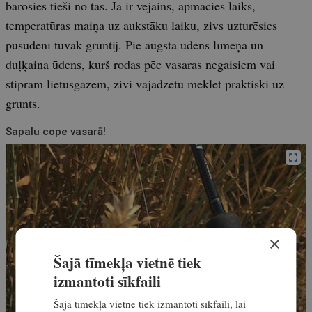
barosies tieši no tās. Ja ir vējains, apmācies laiks,
temperatūras maiņa uz aukstāku laiku, zivs uzturēsies
pusūdenī tuvāk gruntij. Pie augsta ūdens līmeņa un
duļķaina ūdens, kurš rodas pēc vasaras negaisiem vai
stiprām lietusgāzēm, zivi vajadzētu meklēt praktiski uz
grunts.
Sapalu cope vasarā!
×
Šajā tīmekļa vietnē tiek
izmantoti sīkfaili
Šajā tīmekļa vietnē tiek izmantoti sīkfaili, lai