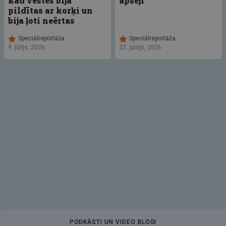
kad vestes bija
apsēji
pildītas ar korķi un
bija ļoti neērtas
Speciālreportāža
Speciālreportāža
9. jūlijs, 2026
22. jūnijs, 2026
PODKĀSTI UN VIDEO BLOGI