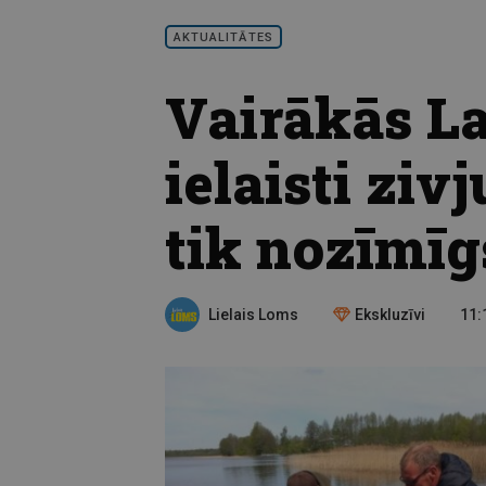
AKTUALITĀTES
Vairākās La
ielaisti ziv
tik nozīmīg
Lielais Loms
Ekskluzīvi
11: