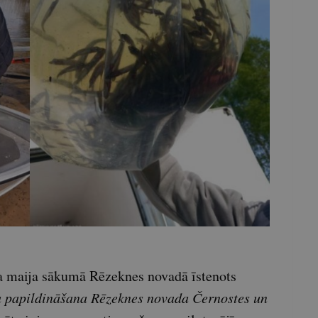
a maija sākumā Rēzeknes novadā īstenots
 papildināšana Rēzeknes novada Černostes un