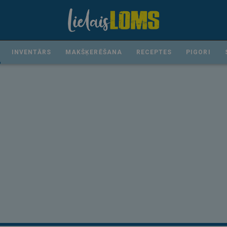
INVENTĀRS
MAKŠĶERĒŠANA
RECEPTES
PIGORI