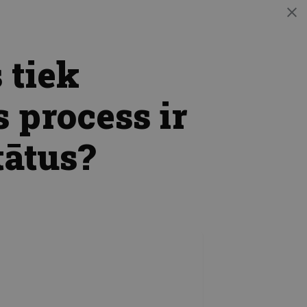
 tiek
s process ir
tātus?