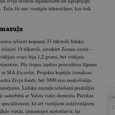
ināt zivju resursu atjaunošanu un ilgtspējīgu
 Taču šīs nav vienīgās ūdenstilpes, kas tiek
 mazuļu
zeros ielaisti kopumā 33 tūkstoši līdaku
ielaisti 19 tūkstoši, savukārt Zosnas ezerā –
idējais svars bija 1,2 grami, bet vidējais
timetrus. Pēc tirgus izpētes procedūras līgums
s ar SIA
Escarlat
. Projekta kopējās izmaksas
sedza Zivju fonds, bet 3000 eiro nodrošināja
ansējums. Līdaku mazuļu ielaišanā piedalījās
i sadarbībā ar Valsts vides dienestu, Pārtikas
LA
speciālistiem, kā arī vietējiem iedzīvotājiem.
rākās vietās, izmantojot motorlaivu, lai