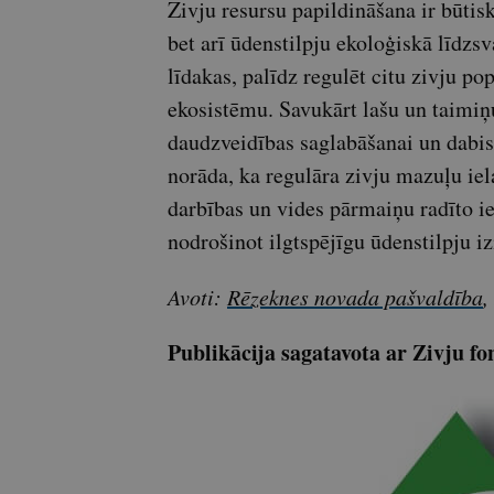
Zivju resursu papildināšana ir būtis
bet arī ūdenstilpju ekoloģiskā līdzs
līdakas, palīdz regulēt citu zivju po
ekosistēmu. Savukārt lašu un taimiņu
daudzveidības saglabāšanai un dabisk
norāda, ka regulāra zivju mazuļu ie
darbības un vides pārmaiņu radīto i
nodrošinot ilgtspējīgu ūdenstilpju
Avoti:
Rēzeknes novada pašvaldība
,
Publikācija sagatavota ar Zivju fo