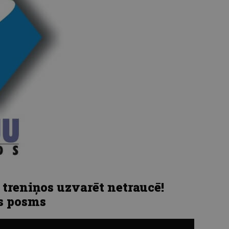
 treniņos uzvarēt netraucē!
s posms