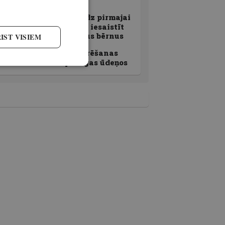
No pamperiem līdz pirmajai
līdakai. Padomi, kā iesaistīt
makšķerēšanā savus bērnus
IST VISIEM
Labākās makšķerēšanas
vietas. Par copi Rīgas ūdeņos