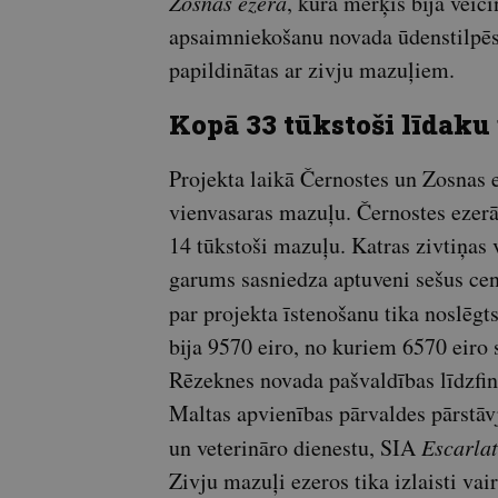
Zosnas ezerā
, kura mērķis bija veic
apsaimniekošanu novada ūdenstilpēs.
papildinātas ar zivju mazuļiem.
Kopā 33 tūkstoši līdaku
Projekta laikā Černostes un Zosnas e
vienvasaras mazuļu. Černostes ezerā 
14 tūkstoši mazuļu. Katras zivtiņas v
garums sasniedza aptuveni sešus cen
par projekta īstenošanu tika noslēgt
bija 9570 eiro, no kuriem 6570 eiro 
Rēzeknes novada pašvaldības līdzfin
Maltas apvienības pārvaldes pārstāvj
un veterināro dienestu, SIA
Escarlat
Zivju mazuļi ezeros tika izlaisti vai