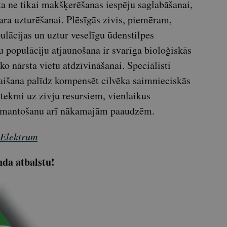
ka ne tikai makšķerēšanas iespēju saglabāšanai,
vara uzturēšanai. Plēsīgās zivis, piemēram,
pulācijas un uztur veselīgu ūdenstilpes
 populāciju atjaunošana ir svarīga bioloģiskās
o nārsta vietu atdzīvināšanai. Speciālisti
laišana palīdz kompensēt cilvēka saimnieciskās
etekmi uz zivju resursiem, vienlaikus
 izmantošanu arī nākamajām paaudzēm.
Elektrum
nda atbalstu!