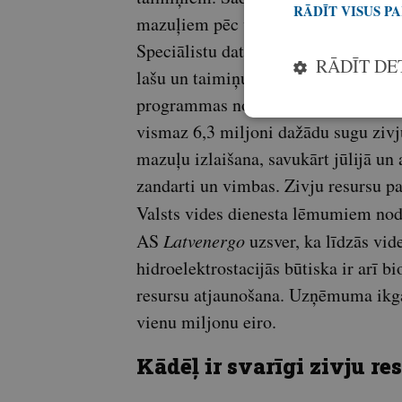
RĀDĪT VISUS P
mazuļiem pēc vairākiem jūrā pavadī
Speciālistu dati liecina, ka pēdējos
RĀDĪT DE
lašu un taimiņu ir ar nogrieztu tauk
programmas nozīmi. Katru gadu Daug
vismaz 6,3 miljoni dažādu sugu ziv
mazuļu izlaišana, savukārt jūlijā un
zandarti un vimbas. Zivju resursu pa
Valsts vides dienesta lēmumiem nodr
AS
Latvenergo
uzsver, ka līdzās vid
hidroelektrostacijās būtiska ir arī 
resursu atjaunošana. Uzņēmuma ikga
vienu miljonu eiro.
Kādēļ ir svarīgi zivju re