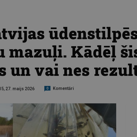
tvijas ūdenstilpēs
ju mazuļi. Kādēļ ši
s un vai nes rezul
Komentāri
15, 27. maijs 2026
0