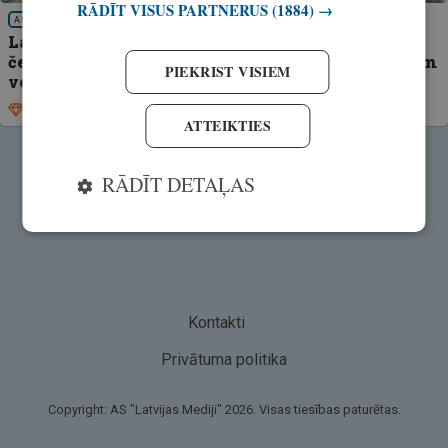
RĀDĪT VISUS PARTNERUS
(1884) →
AKTUALITĀTES
Latvijas komanda atgriezusies no Pasaules
čempionāta spiningošanā no krasta! Kā mūsējiem
PIEKRIST VISIEM
veicās?
Ekskluzīvi
11. maijs, 2026
ATTEIKTIES
RĀDĪT DETAĻAS
Kontakti
Privātuma politika
Copyright: AS "Latvijas Mediji" 2026. Visas tiesības paturētas.