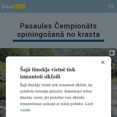
Pasaules Čempionāts
spiningošanā no krasta
×
Šajā tīmekļa vietnē tiek
izmantoti sīkfaili
Šajā tīmekļa vietnē tiek izmantoti sīkfaili, lai
uzlabotu lietotāju pieredzi. Izmantojot mūsu
tīmekļa vietni, jūs piekrītat visu sīkfailu
izmantošanai saskaņā ar mūsu politiku.
Lasīt
vairāk