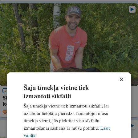
×
Šajā tīmekļa vietnē tiek
SKATIES!
izmantoti sīkfaili
SKATIES! Method VS Klasika. Arturs Zabors ar
kolēģiem dodas karpu copē
Šajā tīmekļa vietnē tiek izmantoti sīkfaili, lai
uzlabotu lietotāju pieredzi. Izmantojot mūsu
Ekskluzīvi
17. jūnijs, 2025
tīmekļa vietni, jūs piekrītat visu sīkfailu
izmantošanai saskaņā ar mūsu politiku.
Lasīt
vairāk