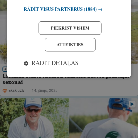
RĀDĪT VISUS PARTNERUS
(1884) →
PIEKRIST VISIEM
ATTEIKTIES
RĀDĪT DETAĻAS
AKTUALITĀTES
Lietains starts Method Masters Latvia piektajai
sezonai
Ekskluzīvi
14. jūnijs, 2025