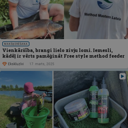
MAKŠĶERĒŠANA
Vienkāršība, brangi lielo zivju lomi. Iemesli,
kādēļ ir vērts pamēģināt Free style method feeder
Ekskluzīvi
17. marts, 2025