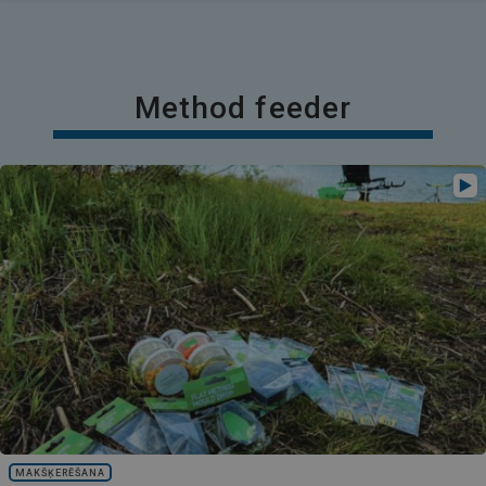
Method feeder
MAKŠĶERĒŠANA