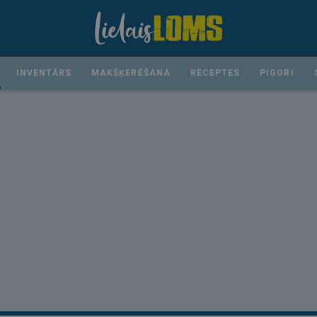
INVENTĀRS
MAKŠĶERĒŠANA
RECEPTES
PIGORI