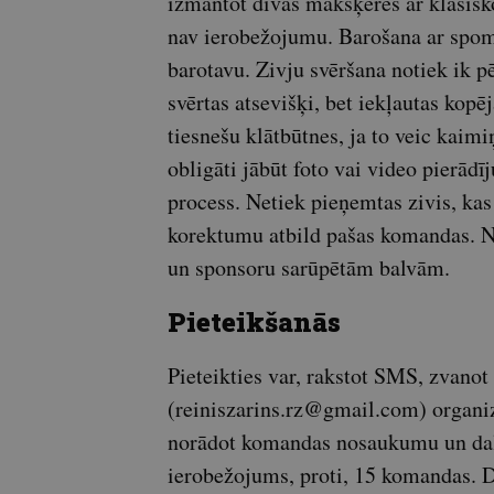
izmantot divas makšķeres ar klasisk
nav ierobežojumu. Barošana ar spombu
barotavu. Zivju svēršana notiek ik p
svērtas atsevišķi, bet iekļautas kopē
tiesnešu klātbūtnes, ja to veic kai
obligāti jābūt foto vai video pierād
process. Netiek pieņemtas zivis, kas
korektumu atbild pašas komandas. No
un sponsoru sarūpētām balvām.
Pieteikšanās
Pieteikties var, rakstot SMS, zvanot
(reiniszarins.rz@gmail.com) organi
norādot komandas nosaukumu un dalī
ierobežojums, proti, 15 komandas.