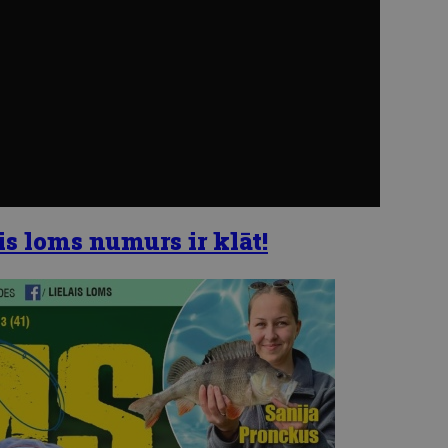
s loms numurs ir klāt!