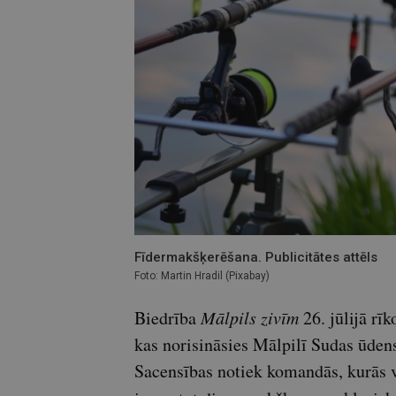
Fīdermakšķerēšana. Publicitātes attēls
Foto: Martin Hradil (Pixabay)
Biedrība
Mālpils zivīm
26. jūlijā rī
kas norisināsies Mālpilī Sudas ūdens
Sacensības notiek komandās, kurās var