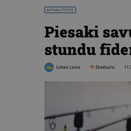
AKTUALITĀTES
Piesaki sav
stundu fīd
Lielais Loms
Ekskluzīvi
11:3