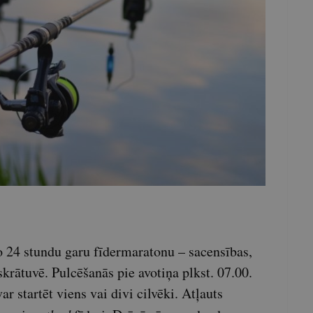
ko 24 stundu garu fīdermaratonu – sacensības,
krātuvē. Pulcēšanās pie avotiņa plkst. 07.00.
 startēt viens vai divi cilvēki. Atļauts