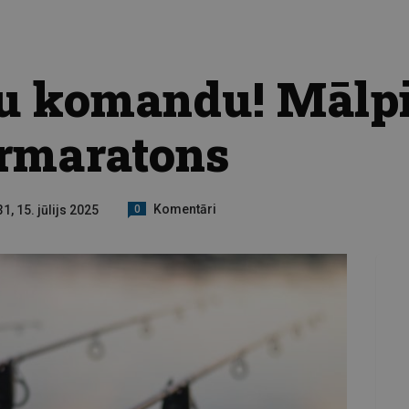
u komandu! Mālpil
ermaratons
Komentāri
1, 15. jūlijs 2025
0