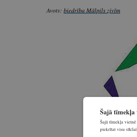
Avots:
biedrība Mālpils zivīm
Šajā tīmekļa v
Šajā tīmekļa vietnē 
piekrītat visu sīkf