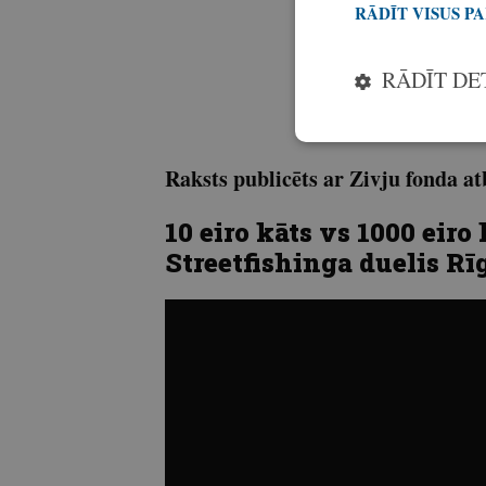
RĀDĪT VISUS P
RĀDĪT DE
Raksts publicēts ar Zivju fonda at
10 eiro kāts vs 1000 eiro
Streetfishinga duelis Rī