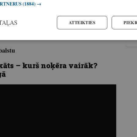
ARTNERUS
(1884) →
TAĻAS
ATTEIKTIES
PIEKR
balstu
 kāts – kurš noķēra vairāk?
gā