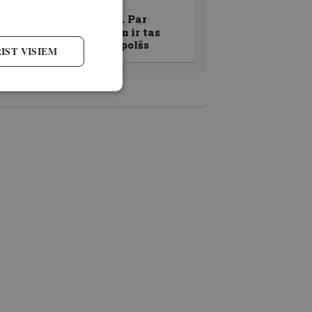
Superēsma zivīm. Par
tārpeļiem, kas zivīm ir tas
pats, kas dzērājam polšs
IST VISIEM