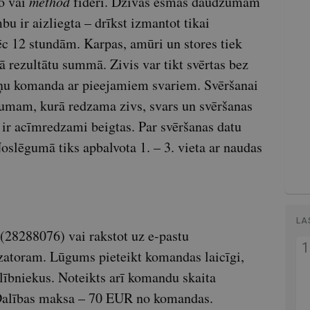
o vai
method
fīderi. Dzīvās ēsmas daudzumam
 ir aizliegta – drīkst izmantot tikai
ēc 12 stundām. Karpas, amūri un stores tiek
jā rezultātu summā. Zivis var tikt svērtas bez
miņu komanda ar pieejamiem svariem. Svēršanai
ījumam, kurā redzama zivs, svars un svēršanas
 ir acīmredzami beigtas. Par svēršanas datu
slēgumā tiks apbalvota 1. – 3. vieta ar naudas
LA
 (28288076) vai rakstot uz e-pastu
zatoram. Lūgums pieteikt komandas laicīgi,
bniekus. Noteikts arī komandu skaita
 Dalības maksa – 70 EUR no komandas.