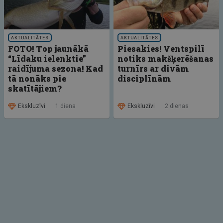
AKTUALITĀTES
AKTUALITĀTES
FOTO! Top jaunākā
Piesakies! Ventspilī
“Līdaku ielenktie”
notiks makšķerēšanas
raidījuma sezona! Kad
turnīrs ar divām
tā nonāks pie
disciplīnām
skatītājiem?
Ekskluzīvi
1 diena
Ekskluzīvi
2 dienas