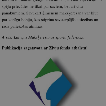
spēju priecāties ne tikai par saviem, bet arī citu
panākumiem. Savukārt ģimenēm makšķerēšana var kļūt
par kopīgu hobiju, kas stiprina savstarpējās attiecības un
rada paliekošas atmiņas.
Avots:
Latvijas Makšķerēšanas sporta federācija
Publikācija sagatavota ar Zivju fonda atbalstu!