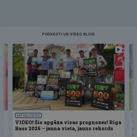
PODKĀSTI UN VIDEO BLOGI
AKTUALITĀTES
S
VIDEO! Šis apgāza visas prognozes! Riga
V
Bass 2026 – jauna vieta, jauns rekords
n
s