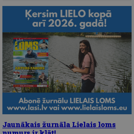
Jaunākais žurnāla Lielais loms
numurs ir klāt!