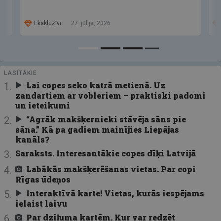
Ekskluzīvi
27. jūlijs, 2026
LASĪTĀKIE
Lai copes seko katrā metienā. Uz
zandartiem ar vobleriem – praktiski padomi
un ieteikumi
“Agrāk makšķernieki stāvēja sāns pie
sāna.” Kā pa gadiem mainījies Liepājas
kanāls?
Saraksts. Interesantākie copes dīķi Latvijā
Labākās makšķerēšanas vietas. Par copi
Rīgas ūdeņos
Interaktīvā karte! Vietas, kurās iespējams
ielaist laivu
Par dziļuma kartēm. Kur var redzēt