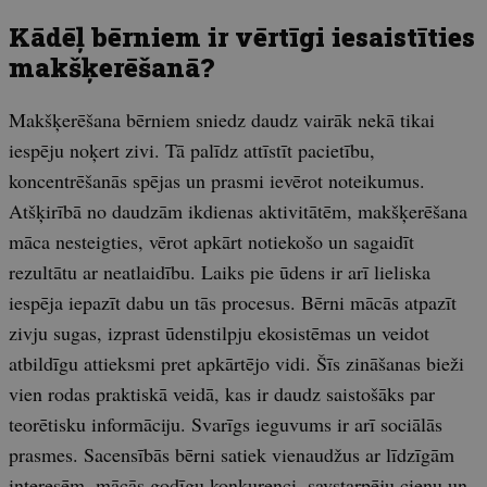
Kādēļ bērniem ir vērtīgi iesaistīties
makšķerēšanā?
Makšķerēšana bērniem sniedz daudz vairāk nekā tikai
iespēju noķert zivi. Tā palīdz attīstīt pacietību,
koncentrēšanās spējas un prasmi ievērot noteikumus.
Atšķirībā no daudzām ikdienas aktivitātēm, makšķerēšana
māca nesteigties, vērot apkārt notiekošo un sagaidīt
rezultātu ar neatlaidību. Laiks pie ūdens ir arī lieliska
iespēja iepazīt dabu un tās procesus. Bērni mācās atpazīt
zivju sugas, izprast ūdenstilpju ekosistēmas un veidot
atbildīgu attieksmi pret apkārtējo vidi. Šīs zināšanas bieži
vien rodas praktiskā veidā, kas ir daudz saistošāks par
teorētisku informāciju. Svarīgs ieguvums ir arī sociālās
prasmes. Sacensībās bērni satiek vienaudžus ar līdzīgām
interesēm, mācās godīgu konkurenci, savstarpēju cieņu un