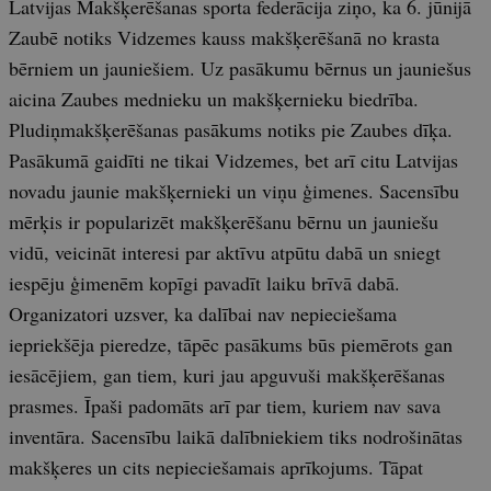
Latvijas Makšķerēšanas sporta federācija ziņo, ka 6. jūnijā
Zaubē notiks Vidzemes kauss makšķerēšanā no krasta
bērniem un jauniešiem. Uz pasākumu bērnus un jauniešus
aicina Zaubes mednieku un makšķernieku biedrība.
Pludiņmakšķerēšanas pasākums notiks pie Zaubes dīķa.
Pasākumā gaidīti ne tikai Vidzemes, bet arī citu Latvijas
novadu jaunie makšķernieki un viņu ģimenes. Sacensību
mērķis ir popularizēt makšķerēšanu bērnu un jauniešu
vidū, veicināt interesi par aktīvu atpūtu dabā un sniegt
iespēju ģimenēm kopīgi pavadīt laiku brīvā dabā.
Organizatori uzsver, ka dalībai nav nepieciešama
iepriekšēja pieredze, tāpēc pasākums būs piemērots gan
iesācējiem, gan tiem, kuri jau apguvuši makšķerēšanas
prasmes. Īpaši padomāts arī par tiem, kuriem nav sava
inventāra. Sacensību laikā dalībniekiem tiks nodrošinātas
makšķeres un cits nepieciešamais aprīkojums. Tāpat