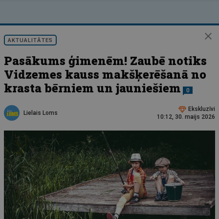
AKTUALITĀTES
Pasākums ģimenēm! Zaubē notiks
Vidzemes kauss makšķerēšanā no
krasta bērniem un jauniešiem
0
Ekskluzīvi
Lielais Loms
10:12, 30. maijs 2026