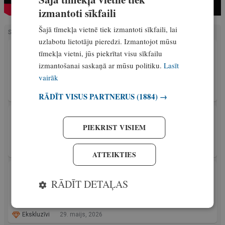
izmantoti sīkfaili
Šajā tīmekļa vietnē tiek izmantoti sīkfaili, lai
SAISTĪTIE RAKSTI
uzlabotu lietotāju pieredzi. Izmantojot mūsu
SKATIES!
tīmekļa vietni, jūs piekrītat visu sīkfailu
SKATIES! Jaudīgas zivis, neaizmirstamas
izmantošanai saskaņā ar mūsu politiku.
Lasīt
cīņas ar skaistām, spēcīgām karpām. Cope
vairāk
Draudziņu dīķos
Ekskluzīvi
30. maijs, 2026
RĀDĪT VISUS PARTNERUS
(1884) →
AKTUALITĀTES
Slips ir, bet autostāvvietas nav. Makšķernieki
PIEKRIST VISIEM
sašutuši par situāciju pie Juglas ezera
Ekskluzīvi
29. maijs, 2026
ATTEIKTIES
AKTUALITĀTES
Kā iesācējiem, tā pieredzējušiem copmaņiem!
RĀDĪT DETAĻAS
Notiks makšķerēšanas sacensības LUDZAS
ZIVS 2026
Ekskluzīvi
29. maijs, 2026