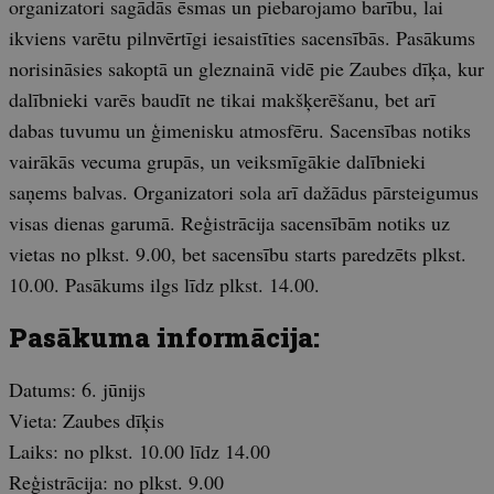
organizatori sagādās ēsmas un piebarojamo barību, lai
ikviens varētu pilnvērtīgi iesaistīties sacensībās. Pasākums
norisināsies sakoptā un gleznainā vidē pie Zaubes dīķa, kur
dalībnieki varēs baudīt ne tikai makšķerēšanu, bet arī
dabas tuvumu un ģimenisku atmosfēru. Sacensības notiks
vairākās vecuma grupās, un veiksmīgākie dalībnieki
saņems balvas. Organizatori sola arī dažādus pārsteigumus
visas dienas garumā. Reģistrācija sacensībām notiks uz
vietas no plkst. 9.00, bet sacensību starts paredzēts plkst.
10.00. Pasākums ilgs līdz plkst. 14.00.
Pasākuma informācija:
Datums: 6. jūnijs
Vieta: Zaubes dīķis
Laiks: no plkst. 10.00 līdz 14.00
Reģistrācija: no plkst. 9.00