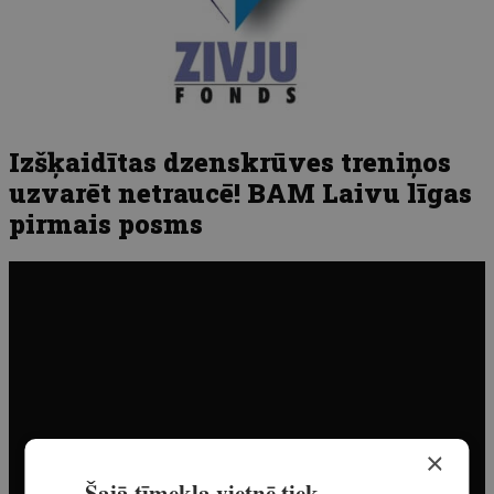
Izšķaidītas dzenskrūves treniņos
uzvarēt netraucē! BAM Laivu līgas
pirmais posms
×
Šajā tīmekļa vietnē tiek