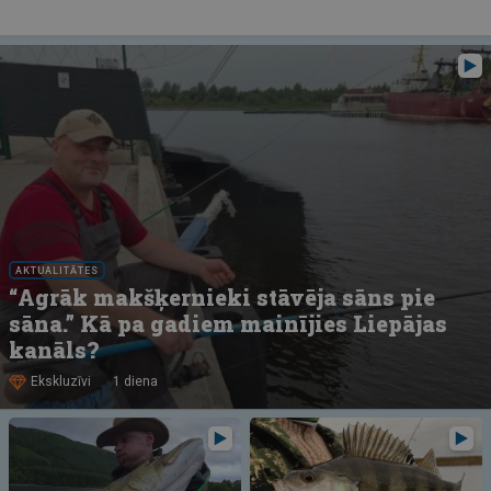
AKTUALITĀTES
“Agrāk makšķernieki stāvēja sāns pie
sāna.” Kā pa gadiem mainījies Liepājas
kanāls?
Ekskluzīvi
1 diena