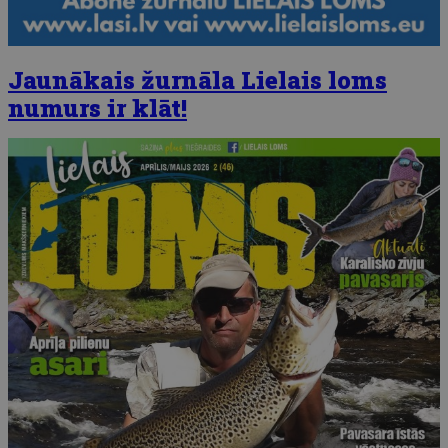
Jaunākais žurnāla Lielais loms
numurs ir klāt!