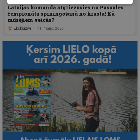
AKTUALITĀTES
Latvijas komanda atgriezusies no Pasaules
čempionāta spiningošanā no krasta! Kā
mūsējiem veicās?
Ekskluzīvi
11. maijs, 2026