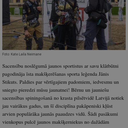
Foto: Kate Laila Neimane
Sacensību noslēgumā jaunos sportistus ar savu klātbūtni
pagodināja īsta makšķerēšanas sporta leģenda Jānis
Stikuts. Paldies par vērtīgajiem padomiem, iedvesmu un
sniegto pieredzi mūsu jaunatnei! Bērnu un jauniešu
sacensības spiningošanā no krasta pilsētvidē Latvijā notiek
jau vairākus gadus, un šī disciplīna pakāpeniski kļūst
arvien populārāka jaunās paaudzes vidū. Šādi pasākumi
vienkopus pulcē jaunos makšķerniekus no dažādām