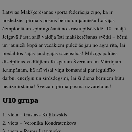
Latvijas Makšķerēšanas sporta federācija ziņo, ka ir
noslēdzies pirmais posms bērnu un jauniešu Latvijas
čempionātam spiningošanā no krasta pilsētvidē. 10. maijā
Jelgavā Pasta salā valdīja īsti makšķerēšanas svētki – bērni
un jaunieši kopā ar vecākiem pulcējās jau no agra rīta, lai
piedalītos šajās jaudīgajās sacensībās! Milzīgs paldies
disciplīnas vadītājiem Kasparam Švernam un Mārtiņam
Kampānam, kā arī visai viņu komandai par ieguldīto
darbu, enerģiju un sirdsdegsmi, lai šī diena bērniem būtu
neaizmirstama! Sveicam pirmā posma uzvarētājus!
U10 grupa
1. vieta – Gustavs Kuļikovskis
2. vieta – Veronika Kondratenkova
3. vieta – Reinis Litavnieks