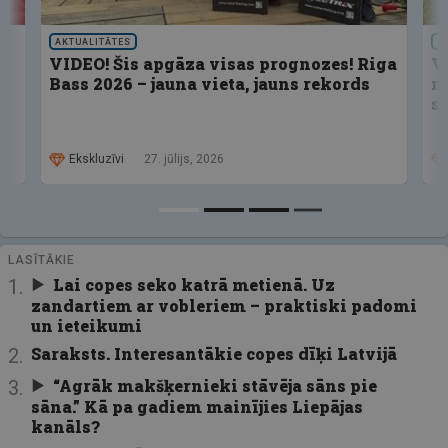
AKTUALITĀTES
S
VIDEO! Šis apgāza visas prognozes! Riga
V
Bass 2026 – jauna vieta, jauns rekords
n
s
Ekskluzīvi
27. jūlijs, 2026
LASĪTĀKIE
Lai copes seko katrā metienā. Uz
zandartiem ar vobleriem – praktiski padomi
un ieteikumi
Saraksts. Interesantākie copes dīķi Latvijā
“Agrāk makšķernieki stāvēja sāns pie
sāna.” Kā pa gadiem mainījies Liepājas
kanāls?