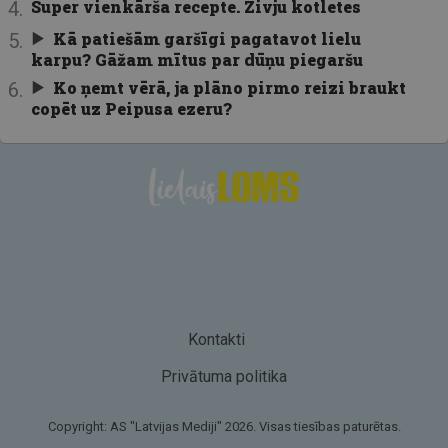
Super vienkārša recepte. Zivju kotletes
Kā patiešām garšīgi pagatavot lielu
karpu? Gāžam mītus par dūņu piegaršu
Ko ņemt vērā, ja plāno pirmo reizi braukt
copēt uz Peipusa ezeru?
Kontakti
Privātuma politika
Copyright: AS "Latvijas Mediji" 2026. Visas tiesības paturētas.