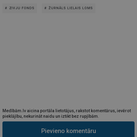
ZIVJU FONDS
ŽURNĀLS LIELAIS LOMS
Medībām.lv aicina portāla lietotājus, rakstot komentārus, ievērot
pieklājību, nekurināt naidu un iztikt bez rupjībām.
Pievieno komentāru