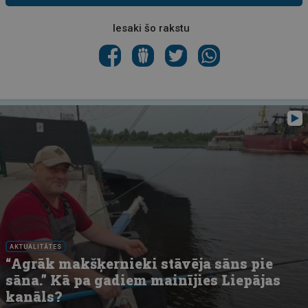
Iesaki šo rakstu
AKTUALITĀTES
“Agrāk makšķernieki stāvēja sāns pie
sāna.” Kā pa gadiem mainījies Liepājas
kanāls?