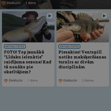
Ekskluzīvi
1 diena
AKTUALITĀTES
AKTUALITĀTES
FOTO! Top jaunākā
Piesakies! Ventspilī
“Līdaku ielenktie”
notiks makšķerēšanas
raidījuma sezona! Kad
turnīrs ar divām
tā nonāks pie
disciplīnām
skatītājiem?
Ekskluzīvi
1 diena
Ekskluzīvi
2 dienas