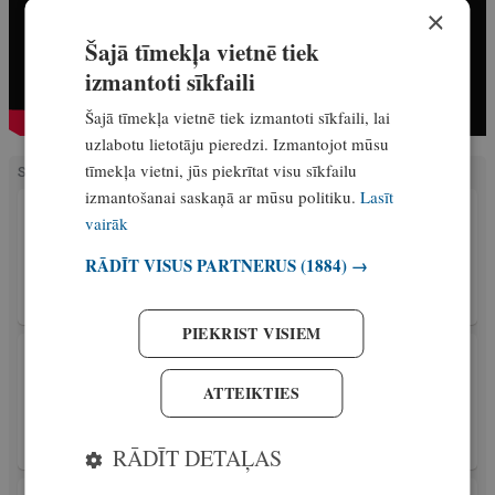
×
Šajā tīmekļa vietnē tiek
izmantoti sīkfaili
Šajā tīmekļa vietnē tiek izmantoti sīkfaili, lai
uzlabotu lietotāju pieredzi. Izmantojot mūsu
tīmekļa vietni, jūs piekrītat visu sīkfailu
SAISTĪTIE RAKSTI
izmantošanai saskaņā ar mūsu politiku.
Lasīt
AKTUALITĀTES
vairāk
Salaspilī noskaidroti Latvijas labākie
fīdermakšķernieki. Kopā noķerti 196,840
RĀDĪT VISUS PARTNERUS
(1884) →
kilogrami zivju
Ekskluzīvi
11. maijs, 2026
PIEKRIST VISIEM
AKTUALITĀTES
Laivošanas sezona ir atklāta, un par zivju
ATTEIKTIES
resursiem esam atbildīgi mēs paši. Kā pareizi
ziņot par pārkāpumiem?
RĀDĪT DETAĻAS
Ekskluzīvi
11. maijs, 2026