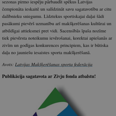
sezonas pirmo iespēju pārbaudīt spēkus Latvijas
čempionāta ieskaitē un salīdzināt savu sagatavotību ar citu
dalībnieku sniegumu. Līdztekus sportiskajai daļai šādi
pasākumi pievērš uzmanību arī makšķerēšanas kultūrai un
atbildīgai attieksmei pret vidi. Sacensībās īpaša nozīme
tiek pievērsta noteikumu ievērošanai, korektai apiešanās ar
zivīm un godīgas konkurences principiem, kas ir būtiska
daļa no jauniešu iesaistes sporta makšķerēšanā.
Avots:
Latvijas Makšķerēšanas sporta federācija
Publikācija sagatavota ar Zivju fonda atbalstu!