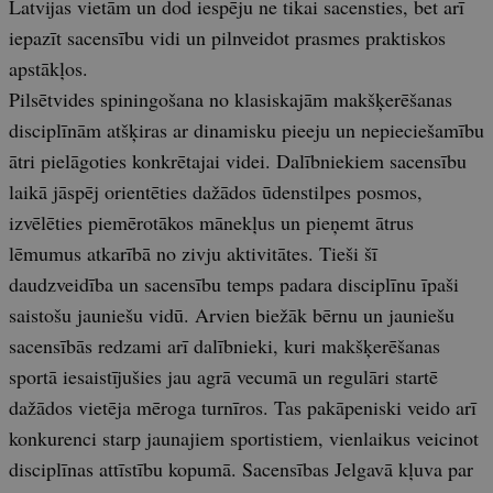
Latvijas vietām un dod iespēju ne tikai sacensties, bet arī
iepazīt sacensību vidi un pilnveidot prasmes praktiskos
apstākļos.
Pilsētvides spiningošana no klasiskajām makšķerēšanas
disciplīnām atšķiras ar dinamisku pieeju un nepieciešamību
ātri pielāgoties konkrētajai videi. Dalībniekiem sacensību
laikā jāspēj orientēties dažādos ūdenstilpes posmos,
izvēlēties piemērotākos mānekļus un pieņemt ātrus
lēmumus atkarībā no zivju aktivitātes. Tieši šī
daudzveidība un sacensību temps padara disciplīnu īpaši
saistošu jauniešu vidū. Arvien biežāk bērnu un jauniešu
sacensībās redzami arī dalībnieki, kuri makšķerēšanas
sportā iesaistījušies jau agrā vecumā un regulāri startē
dažādos vietēja mēroga turnīros. Tas pakāpeniski veido arī
konkurenci starp jaunajiem sportistiem, vienlaikus veicinot
disciplīnas attīstību kopumā. Sacensības Jelgavā kļuva par