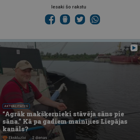
Iesaki šo rakstu
AKTUALITĀTES
“Agrāk makšķernieki stāvēja sāns pie
sāna.” Kā pa gadiem mainījies Liepājas
kanāls?
Ekskluzīvi
2 dienas