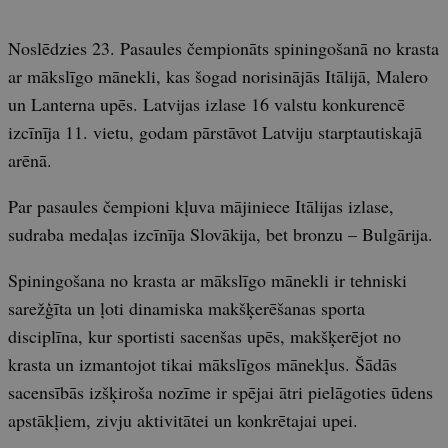
Noslēdzies 23. Pasaules čempionāts spiningošanā no krasta
ar mākslīgo mānekli, kas šogad norisinājās Itālijā, Malero
un Lanterna upēs. Latvijas izlase 16 valstu konkurencē
izcīnīja 11. vietu, godam pārstāvot Latviju starptautiskajā
arēnā.
Par pasaules čempioni kļuva mājiniece Itālijas izlase,
sudraba medaļas izcīnīja Slovākija, bet bronzu – Bulgārija.
Spiningošana no krasta ar mākslīgo mānekli ir tehniski
sarežģīta un ļoti dinamiska makšķerēšanas sporta
disciplīna, kur sportisti sacenšas upēs, makšķerējot no
krasta un izmantojot tikai mākslīgos mānekļus. Šādās
sacensībās izšķiroša nozīme ir spējai ātri pielāgoties ūdens
apstākļiem, zivju aktivitātei un konkrētajai upei.