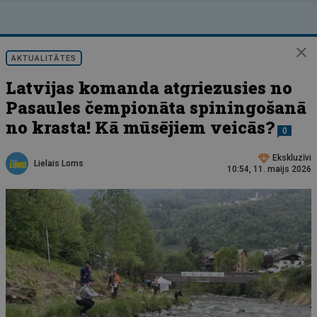
AKTUALITĀTES
Latvijas komanda atgriezusies no
Pasaules čempionāta spiningošanā
no krasta! Kā mūsējiem veicās?
0
Ekskluzīvi
Lielais Loms
10:54, 11. maijs 2026