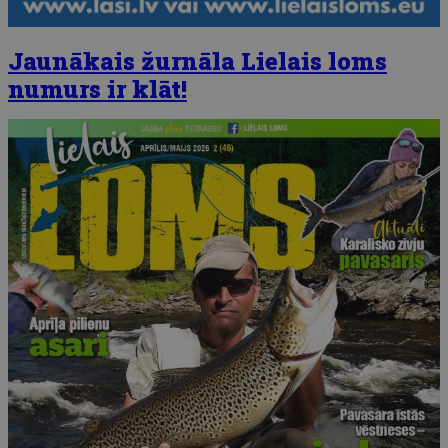
Jaunākais žurnāla Lielais loms
numurs ir klāt!