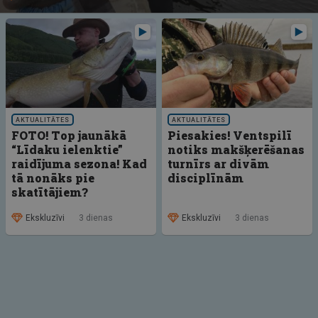
AKTUALITĀTES
AKTUALITĀTES
FOTO! Top jaunākā
Piesakies! Ventspilī
“Līdaku ielenktie”
notiks makšķerēšanas
raidījuma sezona! Kad
turnīrs ar divām
tā nonāks pie
disciplīnām
skatītājiem?
Ekskluzīvi
3 dienas
Ekskluzīvi
3 dienas