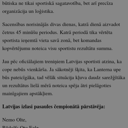
būtiska ne tikai sportiskā sagatavotība, bet arī precīza
organizācija un loģistika.
Sacensības norisinājās divas dienas, katrā dienā aizvadot
četrus 45 minūšu periodus. Katrā periodā tika vērtēta
sportista ieņemtā vieta savā zonā, bet komandas
kopvērtējumu noteica visu sportistu rezultātu summa.
Jau pēc oficiālajiem treniņiem Latvijas sportisti atzina, ka
cope nebūs vienkārša. Ja sākotnēji šķita, ka Lanterna upe
būs pateicīgāka, tad vēlāk situācija kļuva daudz sarežģītāka
un rezultātus lielā mērā noteica spēja ātri pielāgoties
mainīgajiem apstākļiem.
Latvijas izlasi pasaules čempionātā pārstāvēja:
Nemo Olte,
Rūdolfs Oto Egle,