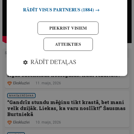
RĀDĪT VISUS PARTNERUS
(1884) →
PIEKRIST VISIEM
ATTEIKTIES
SAISTĪTIE RAKSTI
RĀDĪT DETAĻAS
AKTUALITĀTES
Pavasara sesijas pēdējās Ratter Baits amatieru
līgas sacensības noslēgušās! Kādi rezultāti?
Ekskluzīvi
11. maijs, 2026
MAKŠĶERĒŠANA
“Gandrīz stundu mēģinu tikt krastā, bet mani
velk dziļāk. Liekas, ka varu noslīkt!” Šausmas
Burtniekā
Ekskluzīvi
10. maijs, 2026