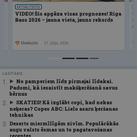
AKTUALITĀTES
S
VIDEO! Šis apgāza visas prognozes! Riga
V
Bass 2026 – jauna vieta, jauns rekords
n
s
Ekskluzīvi
27. jūlijs, 2026
LASĪTĀKIE
No pamperiem līdz pirmajai līdakai.
Padomi, kā iesaistīt makšķerēšanā savus
bērnus
SKATIES! Kā izglābt copi, kad nekas
neķeras? Copes ABC: Lielo asaru ķeršanas
tehnikas
Deserts miermīlīgām zivīm. Populārākās
augu valsts ēsmas un to pagatavošanas
receptes