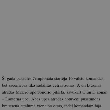
Šī gada pasaules čempionātā startēja 16 valstu komandas,
bet sacensības tika sadalītas četrās zonās. A un B zonas
atradās Malero upē Sondrio pilsētā, savukārt C un D zonas
– Lanterna upē. Abas upes atradās aptuveni pusstundas
brauciena attālumā viena no otras, tādēļ komandām bija