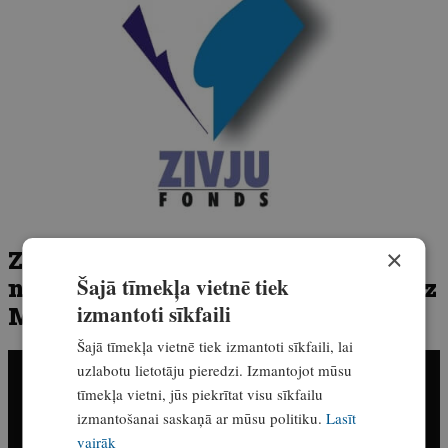
Zviedrijas LIELĀKO paliju te
×
noķēra latvietis! Dodamies copēt uz
Šajā tīmekļa vietnē tiek
izmantoti sīkfaili
Malgomaju
Šajā tīmekļa vietnē tiek izmantoti sīkfaili, lai
uzlabotu lietotāju pieredzi. Izmantojot mūsu
tīmekļa vietni, jūs piekrītat visu sīkfailu
izmantošanai saskaņā ar mūsu politiku.
Lasīt
vairāk