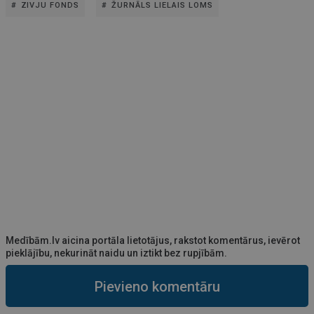
ZIVJU FONDS
ŽURNĀLS LIELAIS LOMS
Medībām.lv aicina portāla lietotājus, rakstot komentārus, ievērot
pieklājību, nekurināt naidu un iztikt bez rupjībām.
Pievieno komentāru