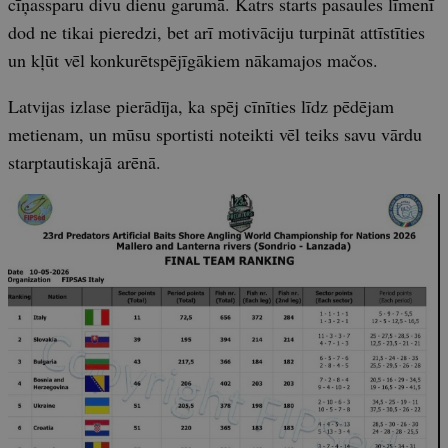
cīņassparu divu dienu garumā. Katrs starts pasaules līmenī
dod ne tikai pieredzi, bet arī motivāciju turpināt attīstīties
un kļūt vēl konkurētspējīgākiem nākamajos mačos.
Latvijas izlase pierādīja, ka spēj cīnīties līdz pēdējam
metienam, un mūsu sportisti noteikti vēl teiks savu vārdu
starptautiskajā arēnā.