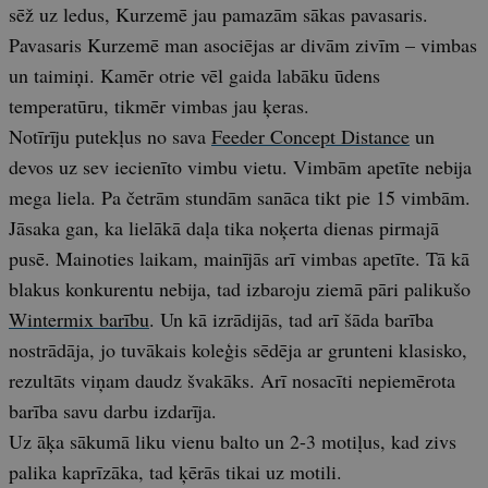
sēž uz ledus, Kurzemē jau pamazām sākas pavasaris.
Pavasaris Kurzemē man asociējas ar divām zivīm – vimbas
un taimiņi. Kamēr otrie vēl gaida labāku ūdens
temperatūru, tikmēr vimbas jau ķeras.
Notīrīju putekļus no sava
Feeder Concept Distance
un
devos uz sev iecienīto vimbu vietu. Vimbām apetīte nebija
mega liela. Pa četrām stundām sanāca tikt pie 15 vimbām.
Jāsaka gan, ka lielākā daļa tika noķerta dienas pirmajā
pusē. Mainoties laikam, mainījās arī vimbas apetīte. Tā kā
blakus konkurentu nebija, tad izbaroju ziemā pāri palikušo
Wintermix barību
. Un kā izrādijās, tad arī šāda barība
nostrādāja, jo tuvākais koleģis sēdēja ar grunteni klasisko,
rezultāts viņam daudz švakāks. Arī nosacīti nepiemērota
barība savu darbu izdarīja.
Uz āķa sākumā liku vienu balto un 2-3 motiļus, kad zivs
palika kaprīzāka, tad ķērās tikai uz motili.