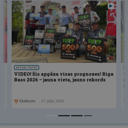
AKTUALITĀTES
S
VIDEO! Šis apgāza visas prognozes! Riga
V
Bass 2026 – jauna vieta, jauns rekords
n
s
Ekskluzīvi
27. jūlijs, 2026