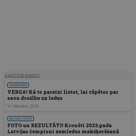
SAISTĪTIE RAKSTI
INVENTĀRS
VERGA! Kā to pareizi lietot, lai rūpētos par
savu drošību uz ledus
11. februāris, 2023
AKTUALITĀTES
FOTO un REZULTĀTI! Kronēti 2023.gada
Latvijas čempioni zemledus makšķerēšanā