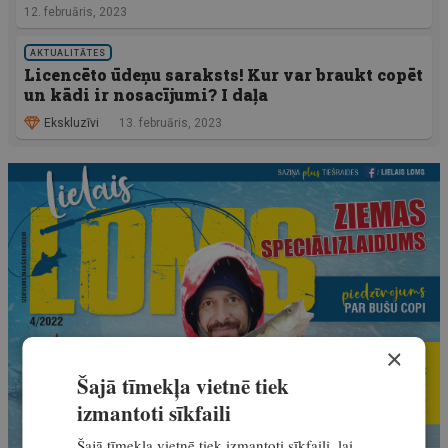
12. februāris, 2023
AKTUALITĀTES
Licencēto ūdeņu saraksts! Kur var braukt copēt
un kādi ir nosacījumi? I daļa
Ekskluzīvi
13. februāris, 2023
×
Šajā tīmekļa vietnē tiek
izmantoti sīkfaili
Šajā tīmekļa vietnē tiek izmantoti sīkfaili, lai