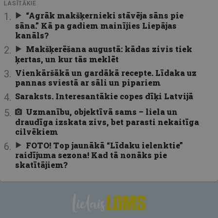
LASĪTĀKIE
“Agrāk makšķernieki stāvēja sāns pie
sāna.” Kā pa gadiem mainījies Liepājas
kanāls?
Makšķerēšana augustā: kādas zivis tiek
ķertas, un kur tās meklēt
Vienkāršākā un gardākā recepte. Līdaka uz
pannas sviestā ar sāli un pipariem
Saraksts. Interesantākie copes dīķi Latvijā
Uzmanību, objektīvā sams – liela un
draudīga izskata zivs, bet parasti nekaitīga
cilvēkiem
FOTO! Top jaunākā “Līdaku ielenktie”
raidījuma sezona! Kad tā nonāks pie
skatītājiem?