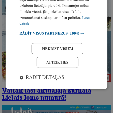
uzlabotu lietotāju pieredzi. Izmantojot mūsu
tīmekļa vietni, jūs piekrītat visu sīkfailu
izmantošanai saskaņā ar mūsu politiku.
Lasīt
vairāk
RĀDĪT VISUS PARTNERUS
(1884) →
PIEKRIST VISIEM
ATTEIKTIES
RĀDĪT DETAĻAS
Vairāk lasi aktuālajā žurnāla
Lielais loms numurā!