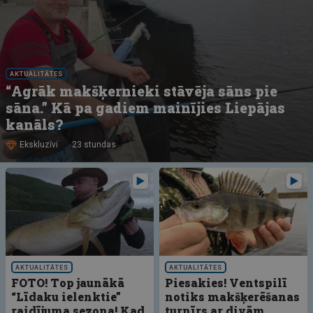
AKTUALITĀTES
“Agrāk makšķernieki stāvēja sāns pie
sāna.” Kā pa gadiem mainījies Liepājas
kanāls?
Ekskluzīvi
23 stundas
AKTUALITĀTES
AKTUALITĀTES
FOTO! Top jaunākā
Piesakies! Ventspilī
“Līdaku ielenktie”
notiks makšķerēšanas
raidījuma sezona! Kad
turnīrs ar divām