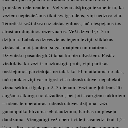
ķīmiskiem elementiem. Vēl viena atšķirīga iezīme ir tā, ka
vēžiem nepieciešams tikai svaigs ūdens, viņi nedzīvo citā.
Teorētiski vēži dzīvo uz cietas gultnes, taču iespējams tos
atrast arī dūņainos rezervuāros. Vēži dzīvo 0,7–3 m
dziļumā. Labākās dzīvesvietas ieņem tēviņi, sliktākas
vietas atstājot jauniem sugas īpatņiem un mātītēm.
Dzīvnieku pasaulē gluži tāpat kā pie cilvēkiem. Pastāv
viedoklis, ka vēži ir mazkustīgi, proti, viņi pārtikas
meklējumos pārvietojas ne tālāk kā 10 m attālumā no alas,
taču praksē viņi var migrēt visā ūdenskrātuvē, nepaliekot
vienā sektorā ilgāk par 2–3 dienām. Vēži aug ļoti lēni. To
augšana atkarīga no dažādiem, bet ļoti svarīgiem faktoriem
– ūdens temperatūras, ūdenskrātuves dziļuma, vēžu
ganāmpulka blīvuma jeb daudzuma, barības un plēsēju
daudzuma. Viengadīgi vēžu bērni vidēji sasniedz tikai 1,5–
2 cm, divus gadus veci īpatņi jau var lepoties ar augumu,