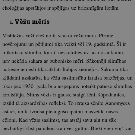
ekoloģijas ap­stākļos ir spējīgas uz briesmīgām lietām.
Vēžu mēris
Visbiežāk vēži cieš no tā sauktā vēžu mēra. Pirmie
novērojumi un pētījumi tika veikti vēl 19. gadsimtā. Šī ir
mikotiskā slimība, kurai, neskatoties uz tās nosaukumu,
nav nekāda sakara ar bubonisko mēri. Sākotnēji slimības
patiesie iemesli tika atklāti Itālijas ziemeļos. Sākumā tika
kļūdaini uzskatīts, ka vēžu saslimstību izraisa baktērijas, un
tikai pēc 1930. gada bija iespējams noteikt patieso slimības
izraisītāju. Slims vēzis ir gauss, staigā lēni, šūpodamies,
izzūd tā aizsardzības refleksi. To izraisa sēnīte Aanomyces
astaci, un tā izraisa pieaugušo īpatņu masveida nāves
cēloni. Kad vēzis saslimst, tas atstāj savu alu un sāk
bezbailīgi klīst pa ūdenskrātuves gultni. Bieži vien viņš var