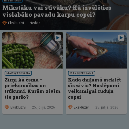
INVENTĀRS
Mīkstāku vai stīvāku? Kā izvēlēties
vislabāko pavadu karpu copei?
Ekskluzīvi
Nedēļa
MAKŠĶERĒŠANA
MAKŠĶERĒŠANA
Zirņi kā ēsma –
Kādā dziļumā meklēt
priekšrocības un
šīs zivis? Noslēpumi
trūkumi. Kurām zivīm
veiksmīgai ruduļu
tie garšo?
copei
Ekskluzīvi
25. jūlijs, 2026
Ekskluzīvi
25. jūlijs, 2026