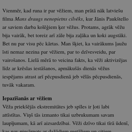
Vienmēr, kad runa ir par vēžiem, man prātā nāk latviešu
filma
Mans draugs nenopietns cilvēks
, kur Jānis Paukštello
ar saviem darba kolēģiem ķer vēžus. Protams, agrāk vēžu
bija vairāk, bet toreiz arī zāle bija zaļāka un koki augstāki.
Bet nu par visu pēc kārtas. Man šķiet, ka vairākums ļaužu
īsti nemaz nezina par vēžiem, par to dzīvesveidu, par
vairošanos. Lielā mērā to veicina fakts, ka vēži aktivizējas
līdz ar krēslas iestāšanos, apmākušās dienās vēžus
iespējams atrast arī pēcpusdienā jeb vēlās pēcpusdienās,
tuvāk vakaram.
Iepazīšanās ar vēžiem
Vēža priekšējās ekstremitātes jeb spīles ir ļoti labi
attīstītas. Viņš tās izmanto tikai uzbrukumam savam
laupījumam, kā arī aizsardzībai. Vēži dzīvo tikai tīrā ūdenī,
kas nav piesārņots ar dažādiem metāliem un citiem