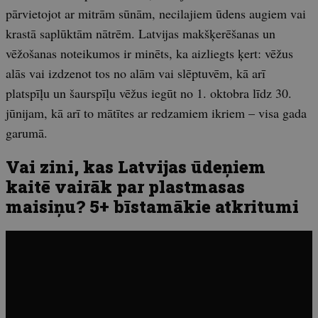
pārvietojot ar mitrām sūnām, necilajiem ūdens augiem vai
krastā saplūktām nātrēm. Latvijas makšķerēšanas un
vēžošanas noteikumos ir minēts, ka aizliegts ķert: vēžus
alās vai izdzenot tos no alām vai slēptuvēm, kā arī
platspīļu un šaurspīļu vēžus iegūt no 1. oktobra līdz 30.
jūnijam, kā arī to mātītes ar redzamiem ikriem – visa gada
garumā.
Vai zini, kas Latvijas ūdeņiem
kaitē vairāk par plastmasas
maisiņu? 5+ bīstamākie atkritumi