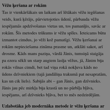
Vēžu ķeršana ar rokām
Tas ir vienkāršākais un laikam arī lētākais vēžu iegūšanas
veids, kurā ķērājs, pārvietojoties ūdenī, pārbauda vēžu
iespējamās apdzīvošanas vietas un, tos pamanījis, savāc ar
rokām. Šīs metodes trūkums ir vēžu spīles. Ieteicams būtu
izmantot cimdus, jo vēži kož pamatīgi. Vēžu ķeršanai ar
rokām nepieciešama zināma prasme un, atklāti sakot, arī
drosme. Kāds mans paziņa, vārdā Jānis, tumsiņā staigāja
pa ezera sēkli un starp augiem lasīja vēžus, jā, Jānim bija
rokās vilnas cimdi, bet tad viņa rokā nokļuva kāds no
ūdens dzīvniekiem (tajā jandāliņa trakumā pat nesapratām,
kas un cik liels). Sabijās abi – gan Jānis, gan dzīvnieks.
Jānis jau pēc mirkļa bija krastā un no pārbīļa bļāva,
iespējams, arī dzīvnieks bļāva, bet to mēs nedzirdējām.
Uzlabotāka jeb modernāka metode ir vēžu ķeršana ar