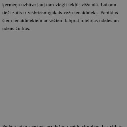
ķermeņa uzbūve ļauj tam viegli iekļūt vēža alā. Laikam
tieši zutis ir visbriesmīgākais vēžu ienaidnieks. Papildus
šiem ienaidniekiem ar vēžiem labprāt mielojas ūdeles un
ūdens žurkas.
Pēdējā laikā saasinās arī dažādu veidu slimības, kas sliktos