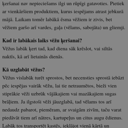
ķeršanai nav nepieciešams ilgi un rūpīgi gatavoties. Pietiek
ar vienkāršiem produktiem, kurus iespējams atrast jebkurā
mājā. Laikam tomēr labākā ēsma vēžiem ir zivis, bet
vēžiem garšo arī vardes, gaļa (vēlams, sabojāta) un gliemji.
Kad ir labākais laiks vēžu ķeršanai?
Vēžus labāk ķert tad, kad diena sāk krēslot, vai siltās
naktīs, kā arī lietainās dienās.
Kā uzglabāt vēžus?
Vēžus vislabāk turēt sprostos, bet necensties sprostā iebāzt
pēc iespējas vairāk vēžu, lai tie netraumētos, bieži vien
stiprākie vēži uzbrūk vājākajiem vai mazākajiem sugas
brāļiem. Ja ilgstoši vēži jāuzglabā, tad vēlams tos arī
nedaudz pabarot, piemēram, ar svaigām zivīm, taču varat
piedāvāt tiem arī nātres, kartupeļus un citus augu ēdienus.
Labāk tos transportēt kastēs, ieklājot vienā kārtā un