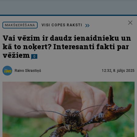
VISI COPES RAKSTI
MAKŠĶERĒŠANA
Vai vēzim ir daudz ienaidnieku un
kā to noķert? Interesanti fakti par
vēžiem
0
Raivo Skrastiņš
12:32, 8. jūlijs 2025