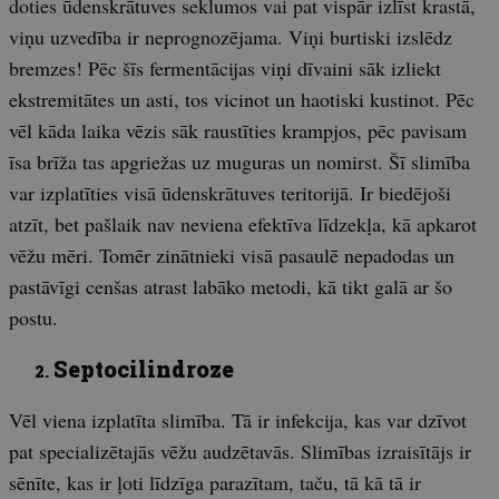
doties ūdenskrātuves seklumos vai pat vispār izlīst krastā,
viņu uzvedība ir neprognozējama. Viņi burtiski izslēdz
bremzes! Pēc šīs fermentācijas viņi dīvaini sāk izliekt
ekstremitātes un asti, tos vicinot un haotiski kustinot. Pēc
vēl kāda laika vēzis sāk raustīties kram­pjos, pēc pavisam
īsa brīža tas apgriežas uz muguras un nomirst. Šī slimība
var izplatīties visā ūdenskrātuves teritorijā. Ir biedējoši
atzīt, bet pašlaik nav neviena efektīva līdzekļa, kā apkarot
vēžu mēri. Tomēr zinātnieki visā pasaulē nepadodas un
pastāvīgi cenšas atrast labāko metodi, kā tikt galā ar šo
postu.
Septocilindroze
Vēl viena izplatīta slimība. Tā ir infekcija, kas var dzīvot
pat specializētajās vēžu audzētavās. Slimības izraisītājs ir
sēnīte, kas ir ļoti līdzīga parazītam, taču, tā kā tā ir