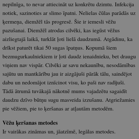
nepilnīga, to nevar attiecināt uz konkrētu dzimtu. Infekcija
notiek, sazinoties ar slimo īpatni. Nelielas čūlas parādās uz
ķermeņa, diemžēl tās progresē. Šie ir iemesli vēžu
pazušanai. Diem­žēl atrodas cilvēki, kas iegūst vēžus
aizliegtajā laikā, turklāt ļoti lielā daudzumā. Atgādinu, ka
drīkst paturēt tikai 50 sugas īpatņus. Kopumā šiem
bezmugurkaulniekiem ir ļoti daudz ienaidnieku, bet draugu
viņiem nav vispār. Cilvēki ar savu nekaunību, nesodāmības
sajūtu un mantkārību jau ir aizgājuši pārāk tālu, saindējot
dabu un nedomājot iznīcinot visu, ko paši nav radījuši.
Tādā ātrumā tuvākajā nākotnē mums vajadzētu sagaidīt
daudzu dzīvo būtņu sugu masveida izzušanu. Atgriežamies
pie vēžiem, pie to ķeršanas ar atļautām metodēm.
Vēžu ķeršanas metodes
Ir vairākas zināmas un, jāatzīmē, legālas metodes.