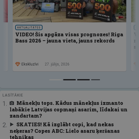
AKTUALITĀTES
S
VIDEO! Šis apgāza visas prognozes! Riga
V
Bass 2026 – jauna vieta, jauns rekords
n
s
Ekskluzīvi
27. jūlijs, 2026
LASĪTĀKIE
Mānekļu tops. Kādus mānekļus izmanto
labākie Latvijas copmaņi asarim, līdakai un
zandartam?
SKATIES! Kā izglābt copi, kad nekas
neķeras? Copes ABC: Lielo asaru ķeršanas
tehnikas