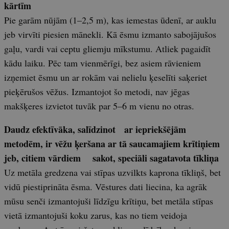
kārtīm
Pie garām nūjām (1–2,5 m), kas iemestas ūdenī, ar auklu
jeb virvīti piesien mānekli. Kā ēsmu izmanto sabojājušos
gaļu, vardi vai ceptu gliemju mīkstumu. Atliek pagaidīt
kādu laiku. Pēc tam vienmērīgi, bez asiem rāvieniem
izņemiet ēsmu un ar rokām vai nelielu ķe­selīti saķeriet
pieķērušos vēžus. Izmantojot šo metodi, nav jēgas
makšķeres izvietot tuvāk par 5–6 m vienu no otras.
Daudz efektīvāka, salīdzinot ar iepriekšējām
metodēm, ir vēžu ķeršana ar tā saucamajiem krītiņiem
jeb, citiem vārdiem sakot, speciāli sagatavota tīkliņa
Uz metāla gredzena vai stīpas uzvilkts kaprona tīkliņš, bet
vidū piestiprināta ēsma. Vēstures dati liecina, ka agrāk
mūsu senči izmantojuši līdzīgu krītiņu, bet metāla stīpas
vietā izmantojuši koku zarus, kas no tiem veidoja