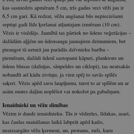
kas sasniedzis apmēram 5 cm, trīs gadus veci vēži jau ir
6,5 cm gari. Kā redzat, vēžu augšanai būs nepieciešami
septiņi gadi līdz ķeršanai atļautajam izmēram (10 cm).
Vēzis ir visēdājs. Jaunībā tas pārtiek no ūdens veģetācijas –
dažādām aļģēm un ūdensaugu jaunajiem dzinumiem, bet
pieaugot tā uzturā jau parādās dzīvnieku barība –
piemēram, dažādi ūdenī sastopami kāpuri, planktons un
ūdens blusas (dafnijas, sānpeldes un ciklopi), tas neatsakās
nobaudīt arī kādu zivtiņu, ja vien spēj to savās spīlēs
saķert. Vēzis apēd savu laupījumu, turot to ar spīlēm un ar
asām mutes daļām noplēšot vai nokožot pa gabaliņam.
Ienaidnieki un vēžu slimības
Vēzim ir daudz ienaidnieku. Tās ir vēdzeles, līdakas, asari,
kas čaulas mainīšanas laikā labprāt apēd kailo,
neaizsargāto vēža ķermeni, un, protams, zuši, kuru