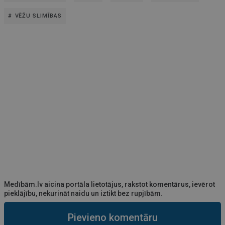
VĒŽU SLIMĪBAS
Medībām.lv aicina portāla lietotājus, rakstot komentārus, ievērot
pieklājību, nekurināt naidu un iztikt bez rupjībām.
Pievieno komentāru