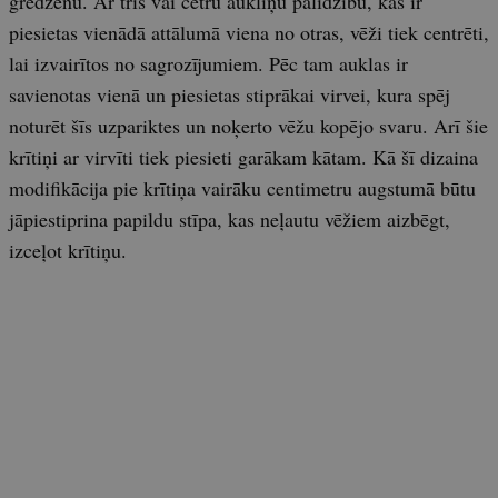
gredzenu. Ar trīs vai četru aukliņu palīdzību, kas ir
piesietas vienādā attālumā viena no otras, vēži tiek centrēti,
lai izvairītos no sagrozījumiem. Pēc tam auklas ir
savienotas vienā un piesietas stiprākai virvei, kura spēj
noturēt šīs uzpariktes un noķerto vēžu kopējo svaru. Arī šie
krītiņi ar virvīti tiek piesieti garākam kātam. Kā šī dizaina
modifikācija pie krītiņa vairāku centimetru augstumā būtu
jāpiestiprina papildu stīpa, kas neļautu vēžiem aizbēgt,
izceļot krītiņu.