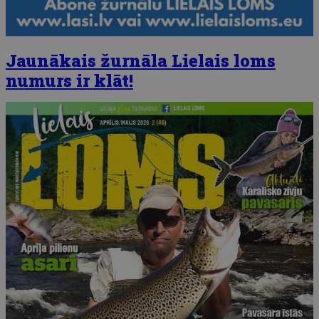
Jaunākais žurnāla Lielais loms
numurs ir klāt!