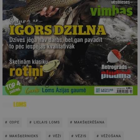
COPE
LIELAIS LOMS
MAKŠĶERĒŠANA
MAKŠĶERNIEKS
VĒŽI
VĒZIS
VĒŽOŠANA