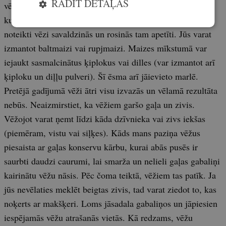
RĀDĪT DETAĻAS
vēži ēd arī citu barību, piemēram, tie varētu būt zirņi,
kurus vajadzētu ietīt marlē un ievietot krītiņā. Zirņi
noteikti vēzi savaldzinās un rosinās tam apetīti. Jūs varat
izmantot baltmaizi vai rupj­maizi. Maizes mīkstumā var
iejaukt sasmalcinātus ķiplokus vai dilles (var izmantot arī
ķiploku un diļļu pulveri). Šī ēsma arī jāievieto marlē.
Pretējā gadījumā vēži ātri visu izvazās un vēlamā rezultāta
nebūs. Neaizmirstiet, ka vēžiem garšo gaļa un zivis.
Vēžojot varat ņemt līdzi kāda dzīvnieka vai zivs iekšas
(piemēram, vistu vai siļķes). Kāds mans paziņa vēžus
piesaista ar gaļas konservu kārbu, kurai abās pusēs ir
saurbti daudzi caurumi, lai smarža un nelieli gaļas gabaliņi
kairinātu vēžu nāsis. Pēc čoma teiktā, vēžiem tas patīk. Ja
jūs nevēlaties meklēt beigtas zivis, tad varat ziedot to, kas
noķerts ar makšķeri. Loms jāsadala gabaliņos un jāpiesien
iespējamās vēžu atrašanās vietās. Kā redzams, vēžu