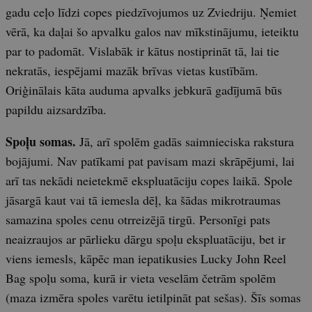
gadu ceļo līdzi copes piedzīvojumos uz Zviedriju. Ņemiet
vērā, ka daļai šo apvalku galos nav mīkstinājumu, ieteiktu
par to padomāt. Vislabāk ir kātus nostiprināt tā, lai tie
nekratās, iespējami mazāk brīvas vietas kustībām.
Oriģinālais kāta auduma apvalks jebkurā gadījumā būs
papildu aizsardzība.
Spoļu somas.
Jā, arī spolēm gadās saimnieciska rakstura
bojājumi. Nav patīkami pat pavisam mazi skrāpējumi, lai
arī tas nekādi neietekmē ekspluatāciju copes laikā. Spole
jāsargā kaut vai tā iemesla dēļ, ka šādas mikrotraumas
samazina spoles cenu otrreizējā tirgū. Personīgi pats
neaizraujos ar pārlieku dārgu spoļu ekspluatāciju, bet ir
viens iemesls, kāpēc man iepatikusies Lucky John Reel
Bag spoļu soma, kurā ir vieta veselām četrām spolēm
(maza izmēra spoles varētu ietilpināt pat sešas). Šīs somas