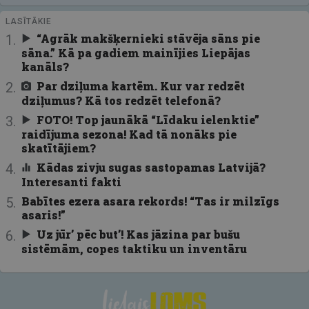
LASĪTĀKIE
“Agrāk makšķernieki stāvēja sāns pie
sāna.” Kā pa gadiem mainījies Liepājas
kanāls?
Par dziļuma kartēm. Kur var redzēt
dziļumus? Kā tos redzēt telefonā?
FOTO! Top jaunākā “Līdaku ielenktie”
raidījuma sezona! Kad tā nonāks pie
skatītājiem?
Kādas zivju sugas sastopamas Latvijā?
Interesanti fakti
Babītes ezera asara rekords! “Tas ir milzīgs
asaris!”
Uz jūr’ pēc but’! Kas jāzina par bušu
sistēmām, copes taktiku un inventāru