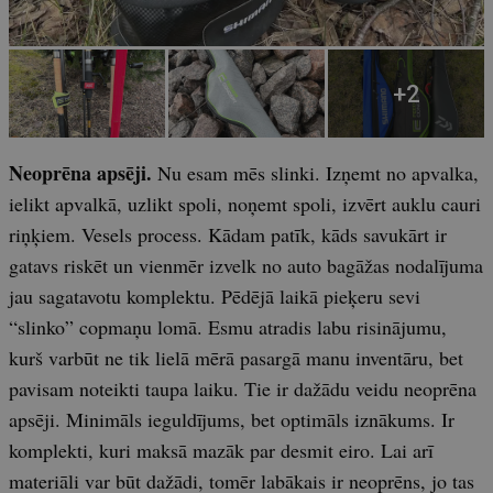
Neoprēna apsēji.
Nu esam mēs slinki. Izņemt no apvalka,
ielikt apvalkā, uzlikt spoli, noņemt spoli, izvērt auklu cauri
riņķiem. Vesels process. Kādam patīk, kāds savukārt ir
gatavs riskēt un vienmēr izvelk no auto bagāžas nodalījuma
jau sagatavotu komplektu. Pēdējā laikā pieķeru sevi
“slinko” copmaņu lomā. Esmu atradis labu risinājumu,
kurš varbūt ne tik lielā mērā pasargā manu inventāru, bet
pavisam noteikti taupa laiku. Tie ir dažādu veidu neoprēna
apsēji. Minimāls ieguldījums, bet optimāls iznākums. Ir
komplekti, kuri maksā mazāk par desmit eiro. Lai arī
materiāli var būt dažādi, tomēr labākais ir neoprēns, jo tas