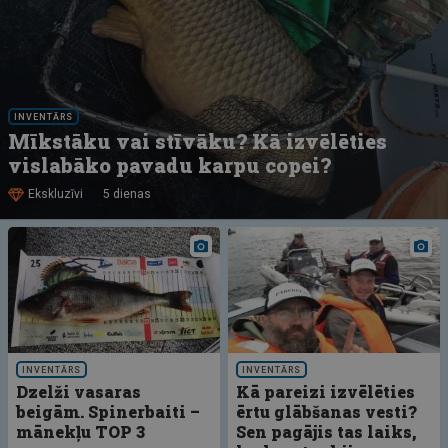
INVENTĀRS
Mīkstāku vai stīvāku? Kā izvēlēties
vislabāko pavadu karpu copei?
Ekskluzīvi
5 dienas
INVENTĀRS
INVENTĀRS
Dzelži vasaras
Kā pareizi izvēlēties
beigām. Spinerbaiti –
ērtu glābšanas vesti?
mānekļu TOP 3
Sen pagājis tas laiks,