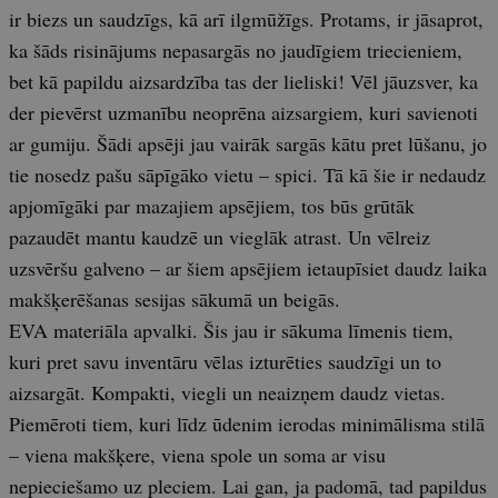
ir biezs un saudzīgs, kā arī ilgmūžīgs. Protams, ir jāsaprot,
ka šāds risinājums nepasargās no jaudīgiem triecieniem,
bet kā papildu aizsardzība tas der lieliski! Vēl jāuzsver, ka
der pievērst uzmanību neoprēna aizsargiem, kuri savienoti
ar gumiju. Šādi apsēji jau vairāk sargās kātu pret lūšanu, jo
tie nosedz pašu sāpīgāko vietu – spici. Tā kā šie ir nedaudz
apjomīgāki par mazajiem apsējiem, tos būs grūtāk
pazaudēt mantu kaudzē un vieglāk atrast. Un vēlreiz
uzsvēršu galveno – ar šiem apsējiem ietaupīsiet daudz laika
makšķerēšanas sesijas sākumā un beigās.
EVA materiāla apvalki. Šis jau ir sākuma līmenis tiem,
kuri pret savu inventāru vēlas izturēties saudzīgi un to
aizsargāt. Kompakti, viegli un neaizņem daudz vietas.
Piemēroti tiem, kuri līdz ūdenim ierodas minimālisma stilā
– viena makšķere, viena spole un soma ar visu
nepieciešamo uz pleciem. Lai gan, ja padomā, tad papildus