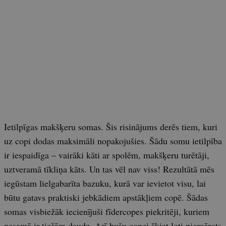
Ietilpīgas makšķeru somas. Šis risinājums derēs tiem, kuri
uz copi dodas maksimāli nopakojušies. Šādu somu ietilpība
ir iespaidīga – vairāki kāti ar spolēm, makšķeru turētāji,
uztveramā tīkliņa kāts. Un tas vēl nav viss! Rezultātā mēs
iegūstam lielgabarīta bazuku, kurā var ievietot visu, lai
būtu gatavs praktiski jebkādiem apstākļiem copē. Šādas
somas visbiežāk iecienījuši fīdercopes piekritēji, kuriem
nesamā ir tiešām daudz. Arī bušu copei šķiet ļoti piemērots