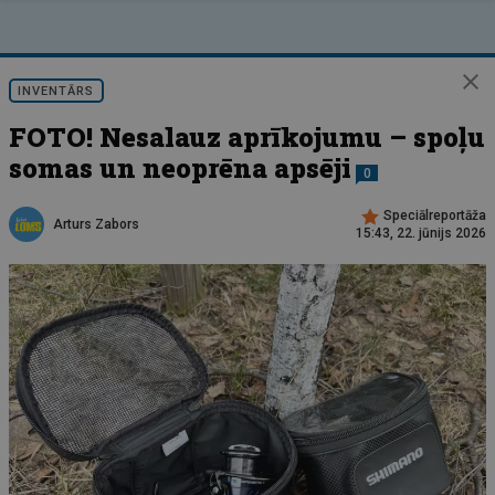
INVENTĀRS
FOTO! Nesalauz aprīkojumu – spoļu
somas un neoprēna apsēji
0
Speciālreportāža
Arturs Zabors
15:43, 22. jūnijs 2026