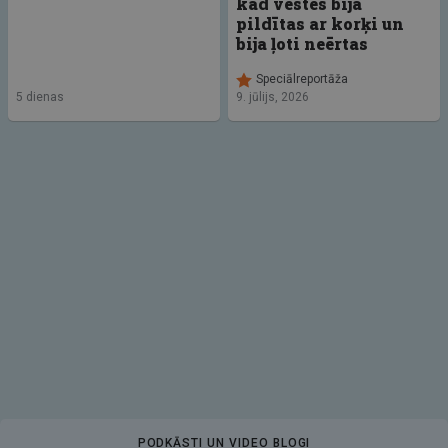
kad vestes bija
pildītas ar korķi un
bija ļoti neērtas
Speciālreportāža
5 dienas
9. jūlijs, 2026
PODKĀSTI UN VIDEO BLOGI