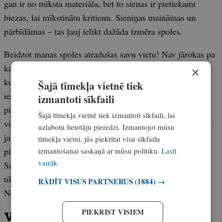
gan ir no mīksta materiāla, bet to sienas ir pietiekami
biezas, lai mīkstinātu kritienu. Sieniņas maināmas un
pārbīdāmas – tas ļauj ielikt dažāda izmēra spoles.
Beidzot manas spoles atradušas savu vietu! Nav jārokas pa
kastītēm, plauktiem. Atveru, paņemu un copēju. Tie,
×
kuriem gribas savu “dārgumu” glabāt atsevišķā vietā,
Šajā tīmekļa vietnē tiek
iesaku paskatīties Shimano virzienā. Shimano Reel Case
izmantoti sīkfaili
piedāvā cietāka materiāla somas, kuru ietilpība ir tikai
Šajā tīmekļa vietnē tiek izmantoti sīkfaili, lai
viena spole. Cenas šāda tipa čeholiem nav dārgas, un, pat
uzlabotu lietotāju pieredzi. Izmantojot mūsu
ja vienu reizi tas pasargās vērtīgu spoli no kritiena, tad
tīmekļa vietni, jūs piekrītat visu sīkfailu
pirkums jau būs atmaksājies.
izmantošanai saskaņā ar mūsu politiku.
Lasīt
vairāk
Sargiet savu inventāru, un tas nepievils brīžos, kad uz to
tiks liktas vislielākās cerības!
RĀDĪT VISUS PARTNERUS
(1884) →
Ne asakas!
PIEKRIST VISIEM
Vai zini, kas Latvijas ūdeņiem