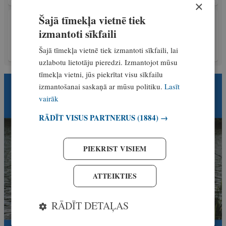
×
Šajā tīmekļa vietnē tiek
AKTUALITĀTES
Šovasar notiks plaša Melnupes izpēte un
izmantoti sīkfaili
gatavos Zeltiņu aizsprosta pārbūves projektu
Šajā tīmekļa vietnē tiek izmantoti sīkfaili, lai
Ekskluzīvi
5. jūnijs, 2026
uzlabotu lietotāju pieredzi. Izmantojot mūsu
tīmekļa vietni, jūs piekrītat visu sīkfailu
izmantošanai saskaņā ar mūsu politiku.
Lasīt
vairāk
RĀDĪT VISUS PARTNERUS
(1884) →
PIEKRIST VISIEM
ATTEIKTIES
RĀDĪT DETAĻAS