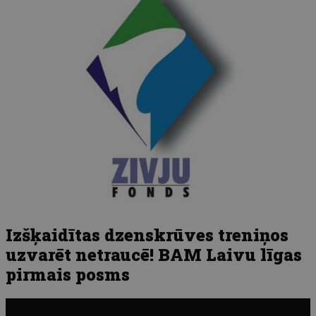
Izšķaidītas dzenskrūves treniņos
uzvarēt netraucē! BAM Laivu līgas
pirmais posms