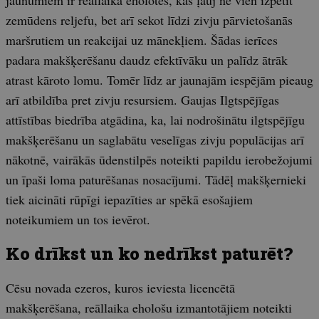
jaunumiem ir reāllaika eholotes, kas ļauj ne vien izpētīt
zemūdens reljefu, bet arī sekot līdzi zivju pārvietošanās
maršrutiem un reakcijai uz mānekļiem. Šādas ierīces
padara makšķerēšanu daudz efektīvāku un palīdz ātrāk
atrast kāroto lomu. Tomēr līdz ar jaunajām iespējām pieaug
arī atbildība pret zivju resursiem. Gaujas Ilgtspējīgas
attīstības biedrība atgādina, ka, lai nodrošinātu ilgtspējīgu
makšķerēšanu un saglabātu veselīgas zivju populācijas arī
nākotnē, vairākās ūdenstilpēs noteikti papildu ierobežojumi
un īpaši loma paturēšanas nosacījumi. Tādēļ makšķernieki
tiek aicināti rūpīgi iepazīties ar spēkā esošajiem
noteikumiem un tos ievērot.
Ko drīkst un ko nedrīkst paturēt?
Cēsu novada ezeros, kuros ieviesta licencētā
makšķerēšana, reāllaika ehološu izmantotājiem noteikti