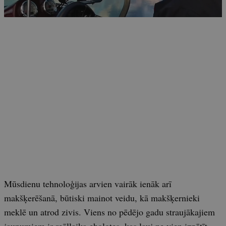
Mūsdienu tehnoloģijas arvien vairāk ienāk arī
makšķerēšanā, būtiski mainot veidu, kā makšķernieki
meklē un atrod zivis. Viens no pēdējo gadu straujākajiem