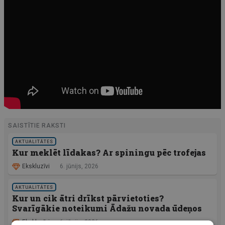
SAISTĪTIE RAKSTI
AKTUALITĀTES
Kur meklēt līdakas? Ar spiningu pēc trofejas
Ekskluzīvi
6. jūnijs, 2026
AKTUALITĀTES
Kur un cik ātri drīkst pārvietoties?
Svarīgākie noteikumi Ādažu novada ūdeņos
Ekskluzīvi
6. jūnijs, 2026