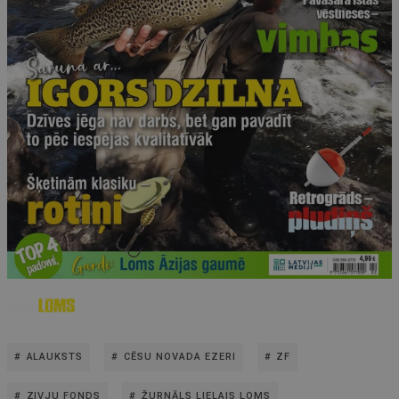
ALAUKSTS
CĒSU NOVADA EZERI
ZF
ZIVJU FONDS
ŽURNĀLS LIELAIS LOMS