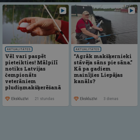
AKTUALITĀTES
AKTUALITĀTES
Vēl vari paspēt
“Agrāk makšķernieki
pieteikties! Mālpilī
stāvēja sāns pie sāna.”
notiks Latvijas
Kā pa gadiem
čempionāts
mainījies Liepājas
veterāniem
kanāls?
pludiņmakšķerēšanā
Ekskluzīvi
21 stundas
Ekskluzīvi
3 dienas