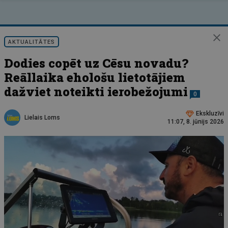
AKTUALITĀTES
Dodies copēt uz Cēsu novadu?
Reāllaika ehološu lietotājiem
dažviet noteikti ierobežojumi
0
Ekskluzīvi
Lielais Loms
11:07, 8. jūnijs 2026