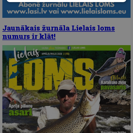
Jaunākais žurnāla Lielais loms
numurs ir klāt!