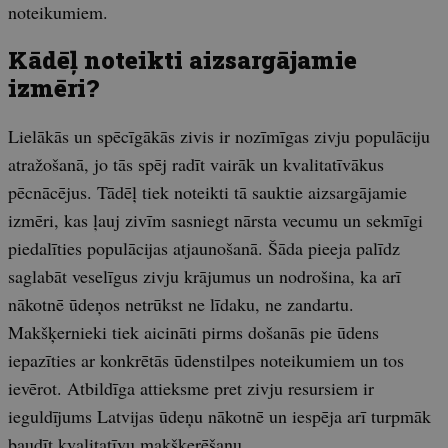
noteikumiem.
Kādēļ noteikti aizsargājamie
izmēri?
Lielākās un spēcīgākās zivis ir nozīmīgas zivju populāciju
atražošanā, jo tās spēj radīt vairāk un kvalitatīvākus
pēcnācējus. Tādēļ tiek noteikti tā sauktie aizsargājamie
izmēri, kas ļauj zivīm sasniegt nārsta vecumu un sekmīgi
piedalīties populācijas atjaunošanā. Šāda pieeja palīdz
saglabāt veselīgus zivju krājumus un nodrošina, ka arī
nākotnē ūdeņos netrūkst ne līdaku, ne zandartu.
Makšķernieki tiek aicināti pirms došanās pie ūdens
iepazīties ar konkrētās ūdenstilpes noteikumiem un tos
ievērot. Atbildīga attieksme pret zivju resursiem ir
ieguldījums Latvijas ūdeņu nākotnē un iespēja arī turpmāk
baudīt kvalitatīvu makšķerēšanu.