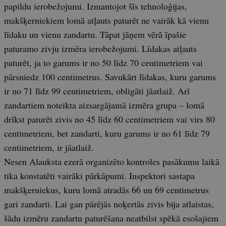
papildu ierobežojumi. Izmantojot šīs tehnoloģijas,
makšķerniekiem lomā atļauts paturēt ne vairāk kā vienu
līdaku un vienu zandartu. Tāpat jāņem vērā īpašie
paturamo zivju izmēra ierobežojumi. Līdakas atļauts
paturēt, ja to garums ir no 50 līdz 70 centimetriem vai
pārsniedz 100 centimetrus. Savukārt līdakas, kuru garums
ir no 71 līdz 99 centimetriem, obligāti jāatlaiž. Arī
zandartiem noteikta aizsargājamā izmēra grupa – lomā
drīkst paturēt zivis no 45 līdz 60 centimetriem vai virs 80
centimetriem, bet zandarti, kuru garums ir no 61 līdz 79
centimetriem, ir jāatlaiž.
Nesen Alauksta ezerā organizēto kontroles pasākumu laikā
tika konstatēti vairāki pārkāpumi. Inspektori sastapa
makšķerniekus, kuru lomā atradās 66 un 69 centimetrus
gari zandarti. Lai gan pārējās noķertās zivis bija atlaistas,
šādu izmēru zandartu paturēšana neatbilst spēkā esošajiem