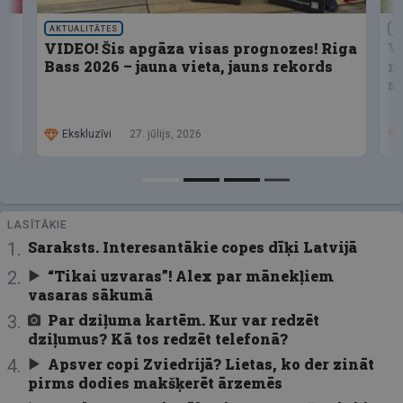
AKTUALITĀTES
S
VIDEO! Šis apgāza visas prognozes! Riga
V
Bass 2026 – jauna vieta, jauns rekords
n
s
Ekskluzīvi
27. jūlijs, 2026
LASĪTĀKIE
Saraksts. Interesantākie copes dīķi Latvijā
“Tikai uzvaras”! Alex par mānekļiem
vasaras sākumā
Par dziļuma kartēm. Kur var redzēt
dziļumus? Kā tos redzēt telefonā?
Apsver copi Zviedrijā? Lietas, ko der zināt
pirms dodies makšķerēt ārzemēs